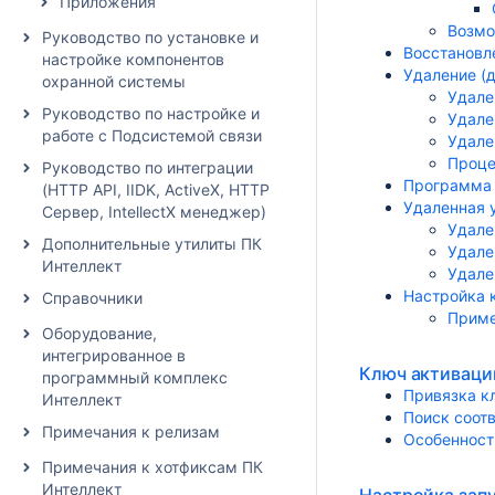
Приложения
Возмо
Руководство по установке и
Восстановл
настройке компонентов
Удаление (
охранной системы
Удале
Руководство по настройке и
Удале
работе с Подсистемой связи
Удале
Проце
Руководство по интеграции
Программа 
(HTTP API, IIDK, ActiveX, HTTP
Удаленная 
Сервер, IntellectX менеджер)
Удале
Дополнительные утилиты ПК
Удале
Интеллект
Удале
Настройка 
Справочники
Приме
Оборудование,
интегрированное в
Ключ активаци
программный комплекс
Привязка к
Интеллект
Поиск соот
Примечания к релизам
Особенност
Примечания к хотфиксам ПК
Интеллект