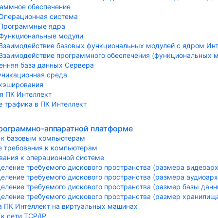
аммное обеспечение
Операционная система
Программные ядра
Функциональные модули
Взаимодействие базовых функциональных модулей с ядром Ин
Взаимодействие программного обеспечения (функциональных мо
енняя база данных Сервера
никационная среда
хэширования
я ПК Интеллект
 трафика в ПК Интеллект
программно-аппаратной платформе
 к базовым компьютерам
 требования к компьютерам
вания к операционной системе
еление требуемого дискового пространства (размера видеоарх
еление требуемого дискового пространства (размера аудиоарх
еление требуемого дискового пространства (размер базы данн
еление требуемого дискового пространства (размер хранили
а ПК Интеллект на виртуальных машинах
к сети TCP/IP