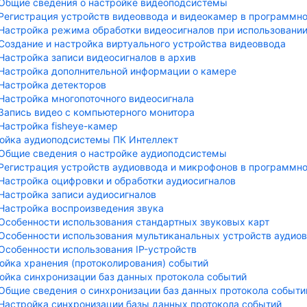
Общие сведения о настройке видеоподсистемы
Регистрация устройств видеоввода и видеокамер в программн
Настройка режима обработки видеосигналов при использовании
Создание и настройка виртуального устройства видеоввода
Настройка записи видеосигналов в архив
Настройка дополнительной информации о камере
Настройка детекторов
Настройка многопоточного видеосигнала
Запись видео с компьютерного монитора
Настройка fisheye-камер
ойка аудиоподсистемы ПК Интеллект
Общие сведения о настройке аудиоподсистемы
Регистрация устройств аудиоввода и микрофонов в программн
Настройка оцифровки и обработки аудиосигналов
Настройка записи аудиосигналов
Настройка воспроизведения звука
Особенности использования стандартных звуковых карт
Особенности использования мультиканальных устройств аудио
Особенности использования IP-устройств
ойка хранения (протоколирования) событий
ойка синхронизации баз данных протокола событий
Общие сведения о синхронизации баз данных протокола событи
Настройка синхронизации базы данных протокола событий