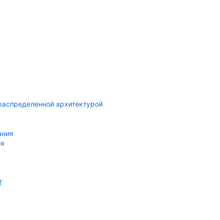
распределенной архитектурой
ания
ия
T