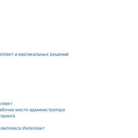
еллект и вертикальных решений
еллект
рабочее место администратора
торинга
 комплекса Интеллект