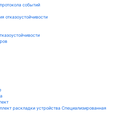
протокола событий
ия отказоустойчивости
тказоустойчивости
еров
е
ра
лект
ллект раскладки устройства Специализированная