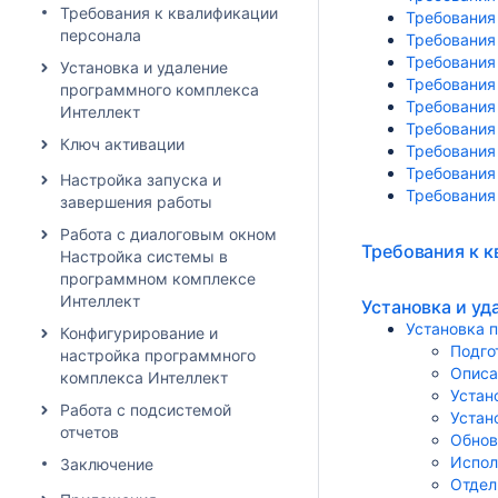
Требования к квалификации
Требования
персонала
Требования
Требования
Установка и удаление
Требования
программного комплекса
Требования
Интеллект
Требования
Ключ активации
Требования
Требования
Настройка запуска и
Требования
завершения работы
Работа с диалоговым окном
Требования к 
Настройка системы в
программном комплексе
Интеллект
Установка и у
Установка 
Конфигурирование и
Подго
настройка программного
Описа
комплекса Интеллект
Устан
Работа с подсистемой
Устан
отчетов
Обнов
Испол
Заключениe
Отдел