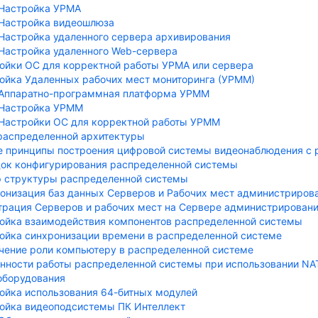
Настройка УРМА
Настройка видеошлюза
Настройка удаленного сервера архивирования
Настройка удаленного Web-сервера
ойки ОС для корректной работы УРМА или сервера
ойка Удаленных рабочих мест мониторинга (УРММ)
Аппаратно-программная платформа УРММ
Настройка УРММ
Настройки ОС для корректной работы УРММ
распределенной архитектуры
 принципы построения цифровой системы видеонаблюдения с 
ок конфигурирования распределенной системы
 структуры распределенной системы
онизация баз данных Серверов и Рабочих мест администриров
трация Серверов и рабочих мест на Сервере администрирован
ойка взаимодействия компонентов распределенной системы
ойка синхронизации времени в распределенной системе
чение роли компьютеру в распределенной системе
нности работы распределенной системы при использовании NA
оборудования
ойка использования 64-битных модулей
ойка видеоподсистемы ПК Интеллект