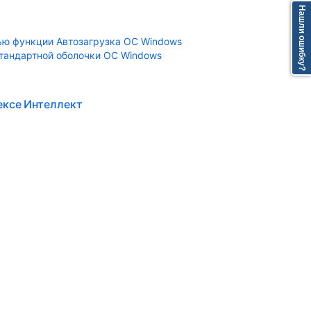
Нашли ошибку?
ью функции Автозагрузка ОС Windows
тандартной оболочки ОС Windows
ексе Интеллект