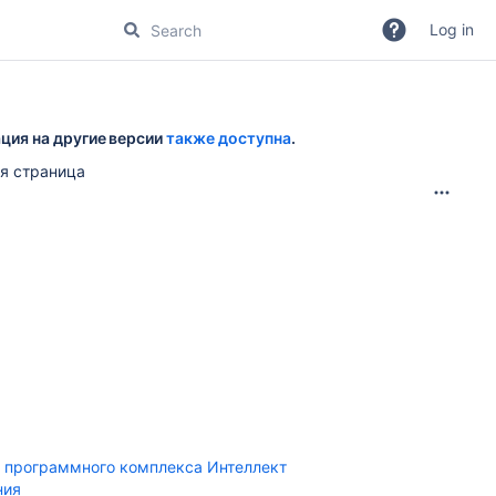
Log in
ция на другие версии
также доступна
.
я страница
е программного комплекса Интеллект
ния