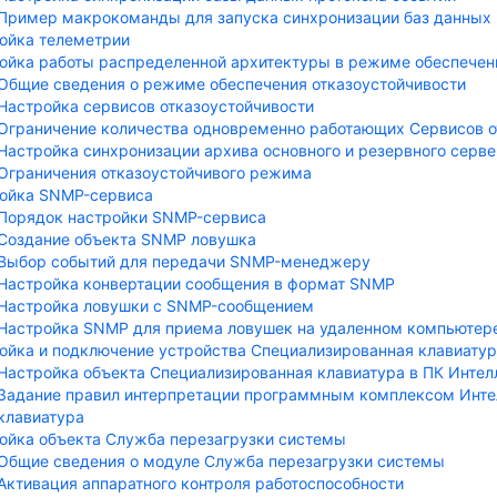
Пример макрокоманды для запуска синхронизации баз данных 
oйка телеметрии
ойка работы распределенной архитектуры в режиме обеспечен
Общие сведения о режиме обеспечения отказоустойчивости
Настройка сервисов отказоустойчивости
Ограничение количества одновременно работающих Сервисов о
Настройка синхронизации архива основного и резервного серв
Ограничения отказоустойчивого режима
ойка SNMP-сервиса
Порядок настройки SNMP-сервиса
Создание объекта SNMP ловушка
Выбор событий для передачи SNMP-менеджеру
Настройка конвертации сообщения в формат SNMP
Настройка ловушки с SNMP-сообщением
Настройка SNMP для приема ловушек на удаленном компьютер
ойка и подключение устройства Специализированная клавиату
Настройка объекта Специализированная клавиатура в ПК Интел
Задание правил интерпретации программным комплексом Инте
клавиатура
ойка объекта Служба перезагрузки системы
Общие сведения о модуле Служба перезагрузки системы
Активация аппаратного контроля работоспособности