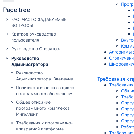
Прогр
Page tree
FAQ: ЧАСТО ЗАДАВАЕМЫЕ
ВОПРОСЫ
Краткое руководство
пользователя
Внутр
Комму
Руководство Оператора
Алгоритмы 
Ограничени
Руководство
Шифрование
Администратора
Руководство
Требования к 
Администратора. Введение
Требования
Политика жизненного цикла
Общие
программного обеспечения
Требо
Общее описание
Опред
программного комплекса
Опред
Интеллект
Опред
Опред
Требования к программно-
Работ
аппаратной платформе
Требования 