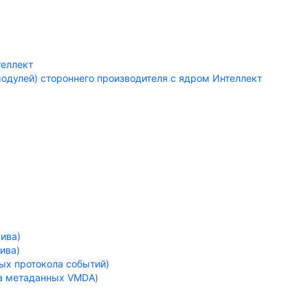
теллект
дулей) стороннего производителя с ядром Интеллект
ива)
ива)
ых протокола событий)
ща метаданных VMDA)