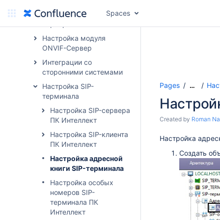
Spaces
Настройка PS-RTP
сервера
Настройка модуля
ONVIF-Сервер
Интеграции со
сторонними системами
Pages
Нас
…
Настройка SIP-
терминала
Настройк
Настройка SIP-сервера
Created by
Roman Na
ПК Интеллект
Настройка SIP-клиента
Настройка адрес
ПК Интеллект
Создать об
Настройка адресной
книги SIP-терминала
Настройка особых
номеров SIP-
терминала ПК
Интеллект