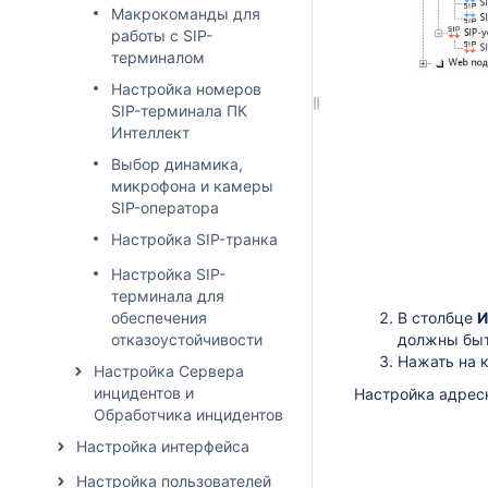
Макрокоманды для
работы с SIP-
терминалом
Настройка номеров
SIP-терминала ПК
Интеллект
Выбор динамика,
микрофона и камеры
SIP-оператора
Настройка SIP-транка
Настройка SIP-
терминала для
обеспечения
В столбце
И
отказоустойчивости
должны быт
Нажать на 
Настройка Сервера
инцидентов и
Настройка адресн
Обработчика инцидентов
Настройка интерфейса
Настройка пользователей