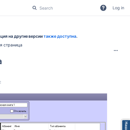
Log in
ция на другие версии
также доступна
.
я страница
а
: