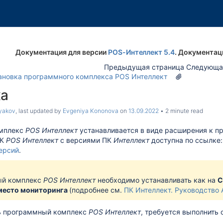
Документация для версии
POS-Интеллект 5.4
. Документац
Предыдущая страница Следующа
ановка программного комплекса POS Интеллект
ка
yakov
, last updated by
Evgeniya Kononova
on
13.09.2022
2 minute read
мплекс
POS Интеллект
устанавливается в виде расширения к 
ПК
POS Интеллект
с версиями ПК
Интеллект
доступна по ссылке
ерсий
.
й комплекс
POS Интеллект
необходимо
устанавливать как на
С
место мониторинга
(подробнее см.
ПК
Интеллект. Руководство
ь программный комплекс
POS Интеллект
, требуется выполнить