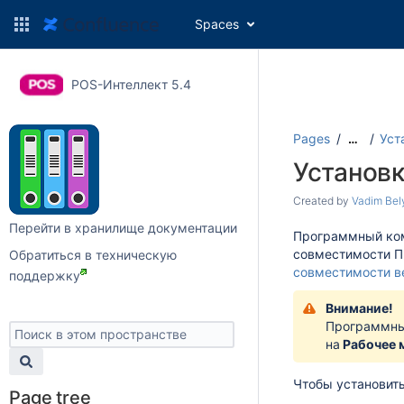
Spaces
POS-Интеллект 5.4
Pages
Уст
…
Установ
Created by
Vadim Bel
Перейти в хранилище документации
Программный ко
совместимости 
Обратиться в техническую
совместимости в
поддержку
Внимание!
Программны
на
Рабочее 
Чтобы установит
Page tree