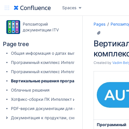
Spaces
Репозиторий
Pages
Репозито
документации ITV
Вертика
Page tree
комплекс
Общая информация о датах выпуска продуктов и совмест
Программный комплекс Интеллект X
Created by
Vadim Bel
Программный комплекс Интеллект (базовый)
Вертикальные решения программного комплекса Интелл
Облачные решения
Хотфикс-сборки ПК Интеллект и вертикальных решений
PDF-версия документации для скачивания. Все продукты
Документация к продуктам, снятым с производства
Программный