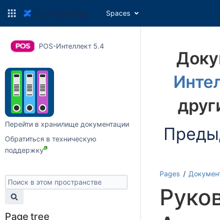
Spaces
POS-Интеллект 5.4
Доку
Интел
друг
Перейти в хранилище документации
Преды
Обратиться в техническую
поддержку
Pages
Докумен
Руко
Page tree