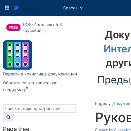
Spaces
POS-Интеллект 5.3
(русский)
Доку
Интел
друг
Перейти в хранилище документации
Преды
Обратиться в техническую
поддержку
Pages
Докумен
Руко
Page tree
Created by
Gennady 