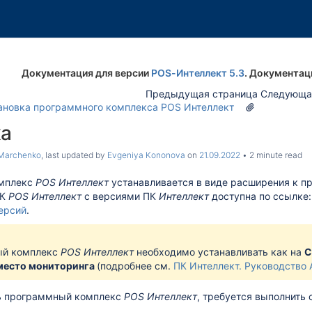
Документация для версии
POS-Интеллект 5.3
. Документац
Предыдущая страница Следующа
ановка программного комплекса POS Интеллект
ка
Marchenko
, last updated by
Evgeniya Kononova
on
21.09.2022
2 minute read
мплекс
POS Интеллект
устанавливается в виде расширения к 
ПК
POS Интеллект
с версиями ПК
Интеллект
доступна по ссылке
ерсий
.
й комплекс
POS Интеллект
необходимо
устанавливать как на
С
место мониторинга
(подробнее см.
ПК
Интеллект. Руководство
ь программный комплекс
POS Интеллект
, требуется выполнить