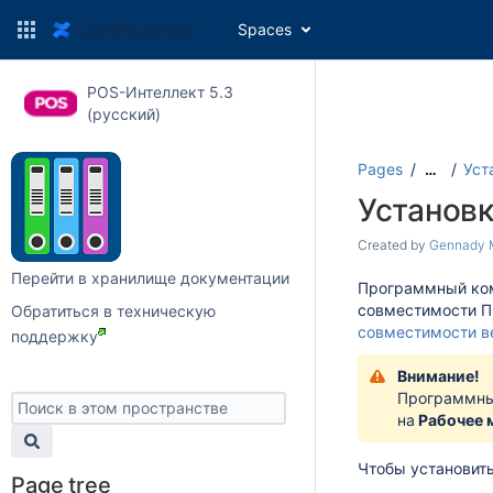
Spaces
POS-Интеллект 5.3
(русский)
Pages
Уст
…
Установ
Created by
Gennady 
Перейти в хранилище документации
Программный ко
совместимости 
Обратиться в техническую
совместимости в
поддержку
Внимание!
Программны
на
Рабочее 
Чтобы установит
Page tree