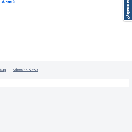
Нашли ошибку?
мобилей
 bug
Atlassian News