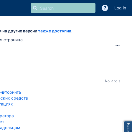
Log in
я на другие версии
также доступна
.
я страница
No labels
ониторинга
еских средств
уациях
ератора
ет
ладельцам