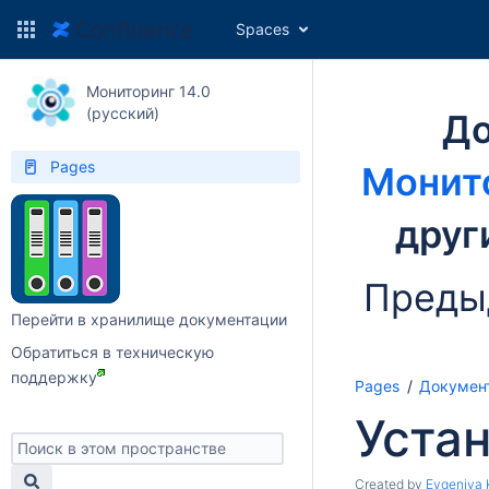
Spaces
Мониторинг 14.0
(русский)
До
Pages
Монито
друг
Преды
Перейти в хранилище документации
Обратиться в техническую
поддержку
Pages
Докумен
Уста
Created by
Evgeniya