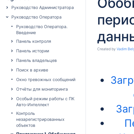
Обоб
Руководство Администратора
пери
Руководство Оператора
Руководство Оператора.
данн
Введение
Панель контроля
Created by
Vadim Bel
Панель истории
Панель владельцев
Поиск в архиве
Загр
Окно тревожных сообщений
Отчёты для мониторинга
Особый режим работы с ПК
Авто-Интеллект
Заг
Контроль
незарегистрированных
П
объектов
Приложение 1. Обобщенная