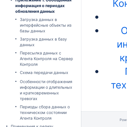
Ко
информация о периодах
обновления данных
Загрузка данных в
интерфейсные объекты из
О
базы данных
Загрузка данных в базу
и
данных
Пересылка данных с
к
Агента Контроля на Сервер
Контроля
Схема передачи данных
Особенности отображения
тех
информации о длительных
и кратковременных
тревогах
Периоды сбора данных о
техническом состоянии
Агента Контроля
Pow
Примечания к релизу