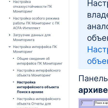
Наст
Настройка
отказоустойчивости ПК
Мониторинг
влад
Настройка особого режима
работы ПК Мониторинг с ПК
анал
ACFA-Интеллект
Загрузчик данных для
объе
Мониторинга
Наст
Настройка интерфейса ПК
Мониторинг
объе
Общие сведения об
интерфейсе ПК Мониторинг
Настройка интерфейсного
объекта Мониторинг
Панель
Настройка
интерфейсного объекта
архиве
Поиск в архиве
Настройка интерфейсного
объекта Отчеты для