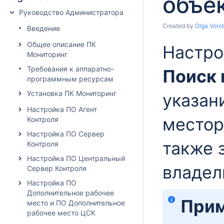
объек
Руководство Администратора
Created by
Olga Voro
Введение
Общее описание ПК
Настро
Мониторинг
Требования к аппаратно-
Поиск 
программным ресурсам
Установка ПК Мониторинг
указан
Настройка ПО Агент
местор
Контроля
Настройка ПО Сервер
также 
Контроля
Настройка ПО Центральный
владел
Сервер Контроля
Настройка ПО
Дополнительное рабочее
Прим
место и ПО Дополнительное
рабочее место ЦСК