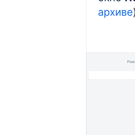
архиве
Pow