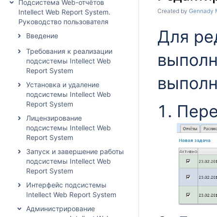
Подсистема Web-отчётов
Created by
Gennady 
Intellect Web Report System.
Руководство пользователя
Для ре
Введение
Требования к реализации
выполн
подсистемы Intellect Web
Report System
выполн
Установка и удаление
подсистемы Intellect Web
Report System
Пере
Лицензирование
подсистемы Intellect Web
Report System
Запуск и завершение работы
подсистемы Intellect Web
Report System
Интерфейс подсистемы
Intellect Web Report System
Администрирование