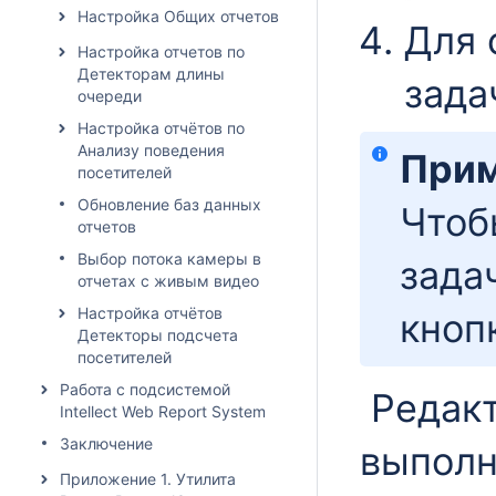
Настройка Общих отчетов
Для 
Настройка отчетов по
Детекторам длины
зада
очереди
Настройка отчётов по
Анализу поведения
Прим
посетителей
Обновление баз данных
Чтоб
отчетов
Выбор потока камеры в
зада
отчетах с живым видео
Настройка отчётов
кноп
Детекторы подсчета
посетителей
Работа с подсистемой
Редак
Intellect Web Report System
Заключение
выполн
Приложение 1. Утилита