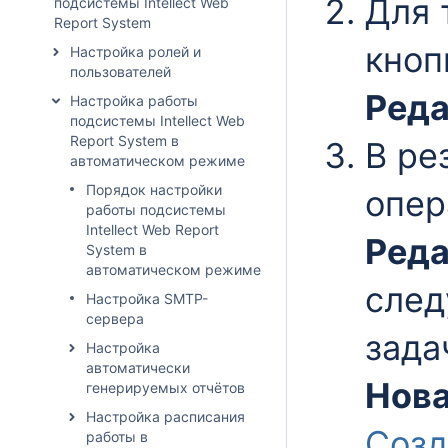
Для 
подсистемы Intellect Web
Report System
кно
Настройка ролей и
пользователей
Реда
Настройка работы
подсистемы Intellect Web
Report System в
В ре
автоматическом режиме
Порядок настройки
опер
работы подсистемы
Intellect Web Report
Реда
System в
автоматическом режиме
след
Настройка SMTP-
сервера
зада
Настройка
автоматически
Нова
генерируемых отчётов
Настройка расписания
Созд
работы в