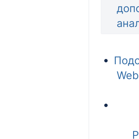
доп
ана
Подс
Web
Р