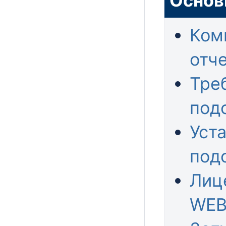
Основ
Ком
отч
Тре
под
Уст
под
Лиц
WEB