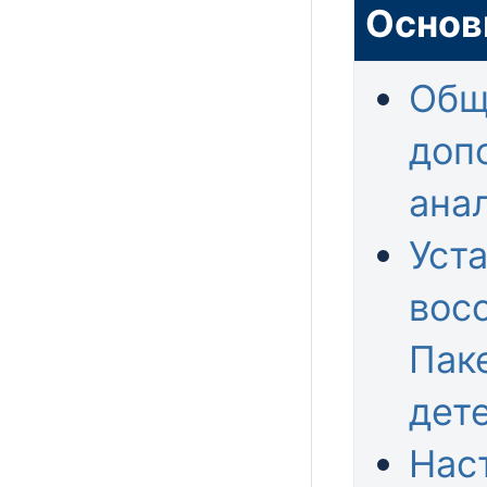
Основ
Общ
доп
ана
Уста
вос
Пак
дет
Нас