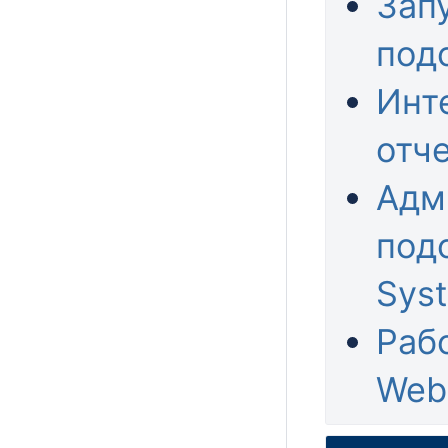
Зап
под
Инт
отч
Адм
подс
Sys
Рабо
Web