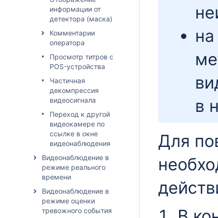
не
информации от
детектора (маска)
на
Комментарии
оператора
ме
Просмотр титров с
POS-устройства
ви
Частичная
декомпрессия
видеосигнала
в 
Переход к другой
видеокамере по
ссылке в окне
Для по
видеонаблюдения
Видеонаблюдение в
необхо
режиме реального
времени
действ
Видеонаблюдение в
режиме оценки
В ко
тревожного события