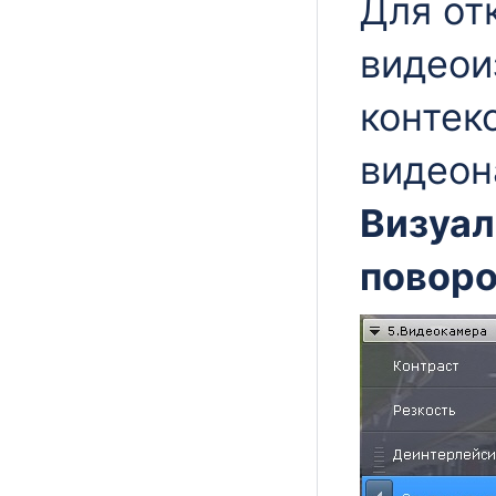
Для от
видеои
контек
видеон
Визуал
поворо