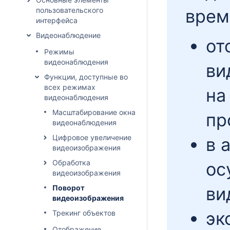
пользовательского
врем
интерфейса
Видеонаблюдение
от
Режимы
видеонаблюдения
ви
Функции, доступные во
всех режимах
на
видеонаблюдения
Масштабирование окна
пр
видеонаблюдения
Цифровое увеличение
в 
видеоизображения
Обработка
ос
видеоизображения
Поворот
ви
видеоизображения
эк
Трекинг объектов
Отображение