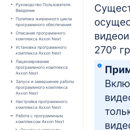
Руководство Пользователя.
Сущест
Введение
осущес
Политика жизненного цикла
программного обеспечения
видеои
Описание программного
комплекса Axxon Next
270° г
Установка программного
комплекса Axxon Next
Лицензирование
Прим
программного комплекса
Axxon Next
Вклю
Запуск и завершение работы
программного комплекса
Axxon Next
виде
Настройка программного
комплекса Axxon Next
толь
Работа с программным
комплексом Axxon Next
виде
Основные элементы