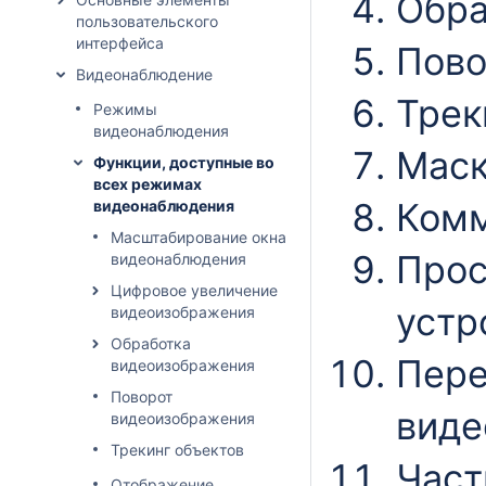
Обра
пользовательского
интерфейса
Пово
Видеонаблюдение
Трек
Режимы
видеонаблюдения
Маск
Функции, доступные во
всех режимах
Комм
видеонаблюдения
Масштабирование окна
Прос
видеонаблюдения
Цифровое увеличение
устр
видеоизображения
Обработка
Пере
видеоизображения
Поворот
виде
видеоизображения
Трекинг объектов
Част
Отображение