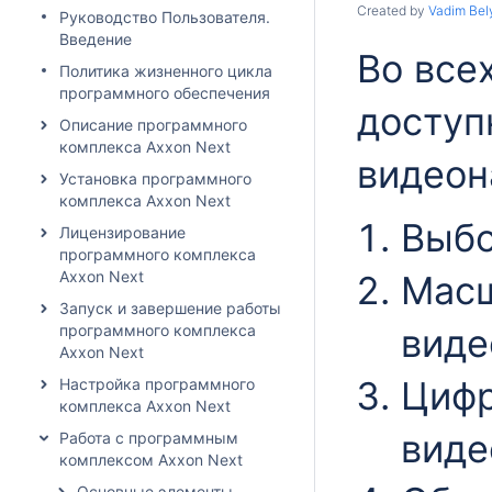
Created by
Vadim Bel
Руководство Пользователя.
Введение
Во все
Политика жизненного цикла
программного обеспечения
доступ
Описание программного
комплекса Axxon Next
видеон
Установка программного
комплекса Axxon Next
Выбо
Лицензирование
программного комплекса
Axxon Next
Масш
Запуск и завершение работы
программного комплекса
виде
Axxon Next
Цифр
Настройка программного
комплекса Axxon Next
виде
Работа с программным
комплексом Axxon Next
Основные элементы