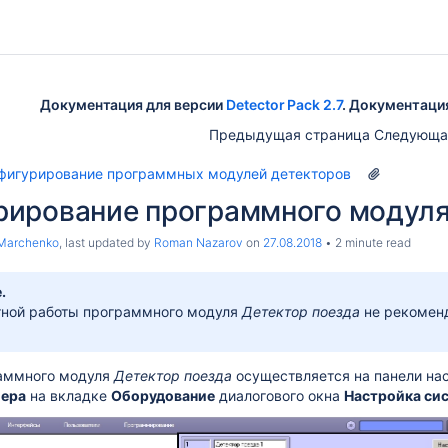
Документация для версии
Detector Pack 2.7
. Документаци
Предыдущая страница Следующа
фигурирование программных модулей детекторов
рирование программного модуля
Marchenko
, last updated by
Roman Nazarov
on
27.08.2018
2 minute read
.
тной работы программного модуля
Детектор поезда
не рекоменд
аммного модуля
Детектор поезда
осуществляется на панели на
ера
на вкладке
Оборудование
диалогового окна
Настройка си