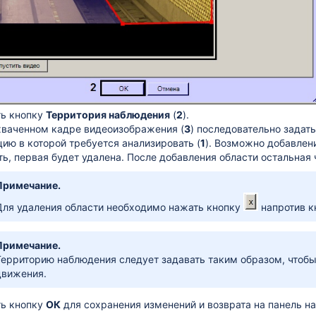
ь кнопку
Территория наблюдения
(
2
).
хваченном кадре видеоизображения (
3
) последовательно задат
цию в которой требуется анализировать (
1
). Возможно добавлен
ть, первая будет удалена. После добавления области остальная
Примечание.
Для удаления области необходимо нажать кнопку
напротив к
Примечание.
Территорию наблюдения следует задавать таким образом, чтобы
движения.
ь кнопку
ОК
для сохранения изменений и возврата на панель н