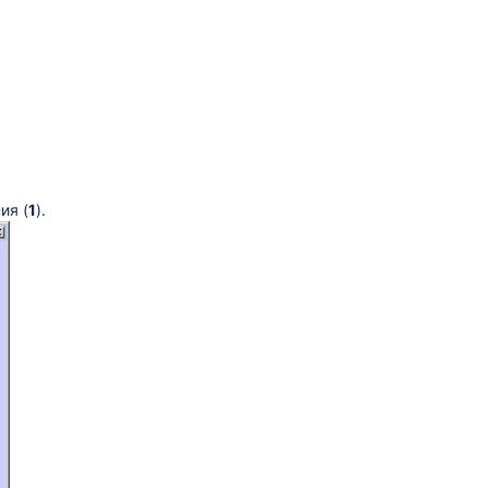
ия (
1
).