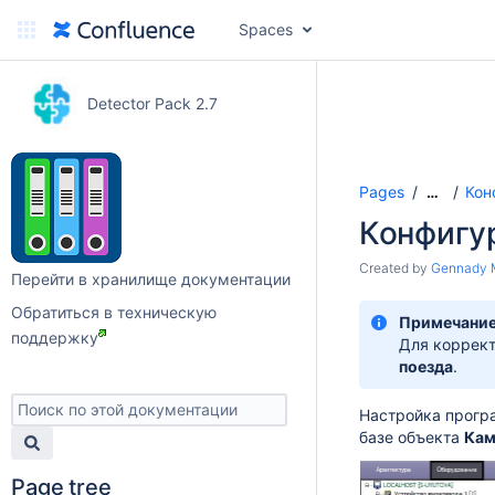
Spaces
Detector Pack 2.7
Pages
Кон
…
Конфигу
Created by
Gennady 
Перейти в хранилище документации
Обратиться в техническую
Примечание
поддержку
Для коррек
поезда
.
Настройка прогр
базе объекта
Кам
Page tree