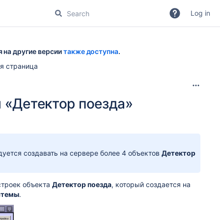
Log in
я на другие версии
также доступна
.
я страница
 «Детектор поезда»
уется создавать на сервере более 4 объектов
Детектор
строек объекта
Детектор поезда
, который создается на
стемы
.