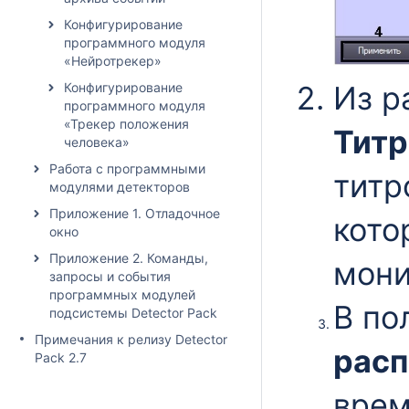
Конфигурирование
программного модуля
«Нейротрекер»
Конфигурирование
Из р
программного модуля
«Трекер положения
Титр
человека»
Работа с программными
титр
модулями детекторов
Приложение 1. Отладочное
кото
окно
Приложение 2. Команды,
мони
запросы и события
программных модулей
В по
подсистемы Detector Pack
Примечания к релизу Detector
расп
Pack 2.7
врем