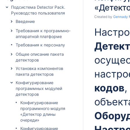
«Детект
Подсистема Detector Pack.
Руководство пользователя
Created by
Gennady 
Введение
Настро
Требования к программно-
аппаратной платформе
Детект
Требования к персоналу
Общее описание пакета
осущес
детекторов
Установка компонентов
настро
пакета детекторов
Конфигурирование
кодов
,
программных модулей
детекторов
объек
Конфигурирование
программного модуля
Обору
«Детектор длины
очереди»
Настр
Конфигурирование