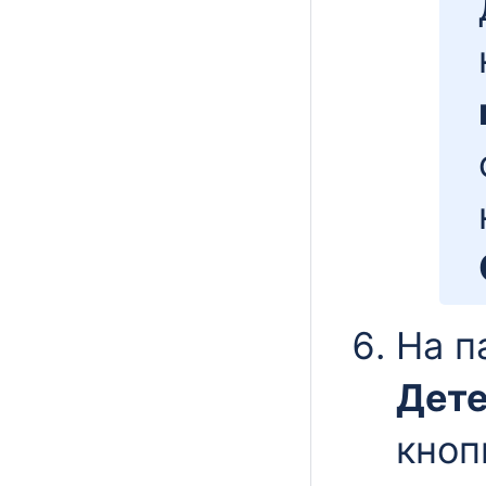
На п
Дете
кно