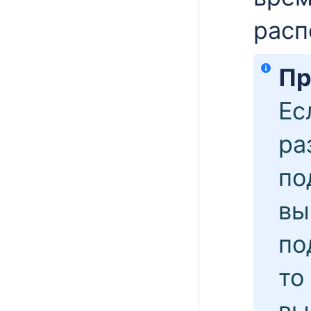
расп
Пр
Ес
ра
по
вы
по
то
вы