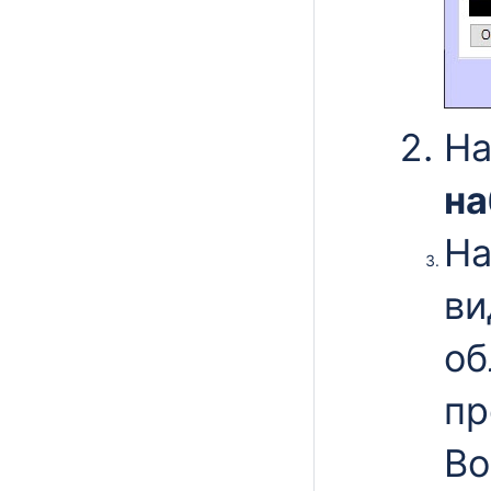
На
на
На
ви
об
пр
Во