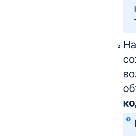
На
со
во
об
ко