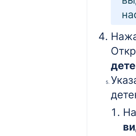
на
Нажа
Откр
дете
Указ
дете
На
ви