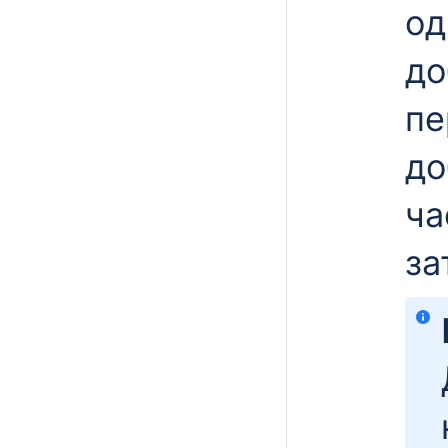
од
до
пе
до
ча
за