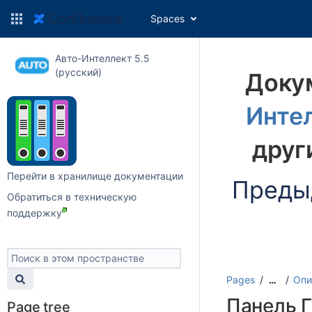
Spaces
Авто-Интеллект 5.5
(русский)
Доку
Интел
друг
Перейти в хранилище документации
Преды
Обратиться в техническую
поддержку
Pages
Опи
…
Панель Г
Page tree