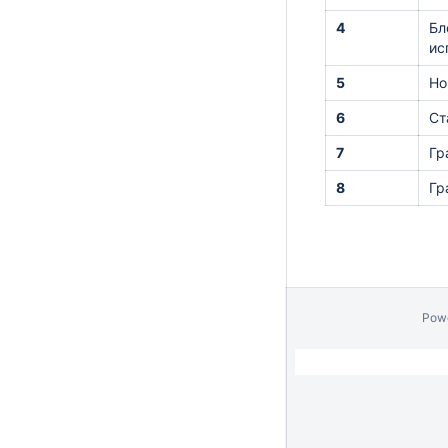
4
Бл
ис
5
Но
6
Ст
7
Гр
8
Гр
Pow