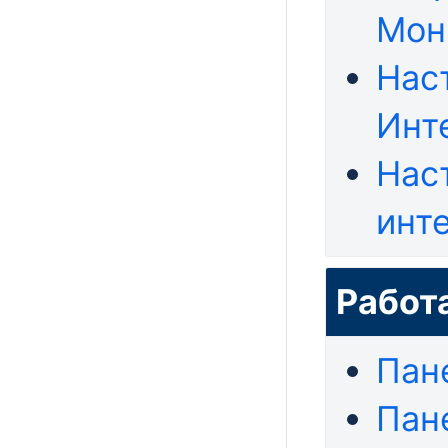
Мон
Нас
Инт
Нас
инт
Работ
Пан
Пан