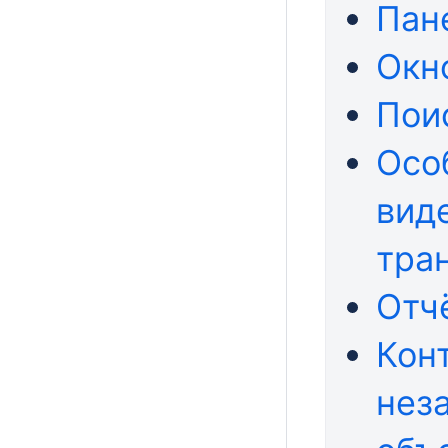
Пан
Окн
Пои
Осо
вид
тра
Отч
Кон
нез