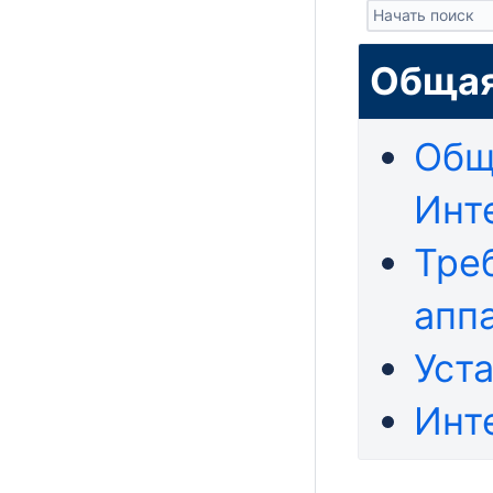
Общая
Общ
Инт
Тре
апп
Уст
Инт