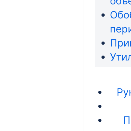
объ
Обо
пер
При
Ути
Ру
П