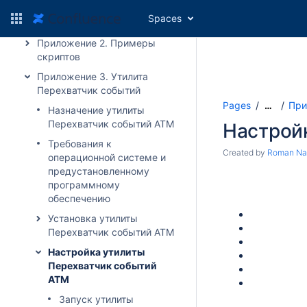
Приложение 1. Описание
Spaces
интерфейсов
Приложение 2. Примеры
скриптов
Приложение 3. Утилита
Перехватчик событий
Pages
При
…
Назначение утилиты
Перехватчик событий АТМ
Настрой
Требования к
Created by
Roman Na
операционной системе и
предустановленному
программному
обеспечению
Установка утилиты
Перехватчик событий ATM
Настройка утилиты
Перехватчик событий
ATM
Запуск утилиты