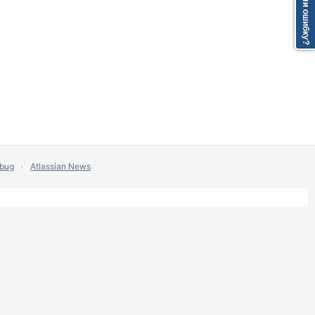
Нашли ошибку?
 bug
Atlassian News