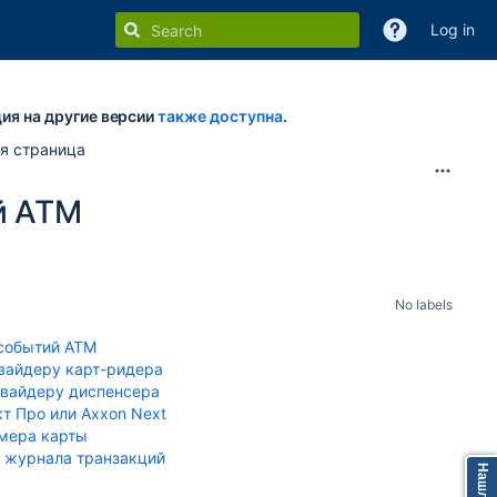
Log in
ия на другие версии
также доступна
.
я страница
й ATM
No labels
 событий ATM
вайдеру карт-ридера
овайдеру диспенсера
т Про или Axxon Next
мера карты
з журнала транзакций