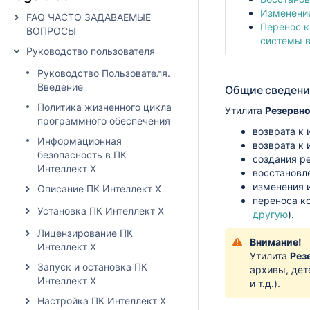
Изменение
FAQ ЧАСТО ЗАДАВАЕМЫЕ
Перенос к
ВОПРОСЫ
системы в
Руководство пользователя
Руководство Пользователя.
Введение
Общие сведени
Политика жизненного цикла
Утилита
Резервно
программного обеспечения
возврата к
Информационная
возврата к
безопасность в ПК
создания р
Интеллект X
восстановл
изменения 
Описание ПК Интеллект X
переноса к
Установка ПК Интеллект X
другую
).
Лицензирование ПК
Внимание!
Интеллект X
Утилита
Рез
Запуск и остановка ПК
архивы, дет
Интеллект X
и т.д.).
Настройка ПК Интеллект X