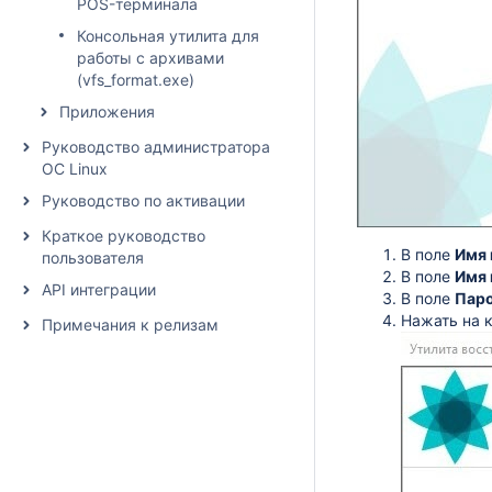
POS-терминала
Консольная утилита для
работы с архивами
(vfs_format.exe)
Приложения
Руководство администратора
ОС Linux
Руководство по активации
Краткое руководство
В поле
Имя 
пользователя
В поле
Имя 
API интеграции
В поле
Пар
Нажать на 
Примечания к релизам