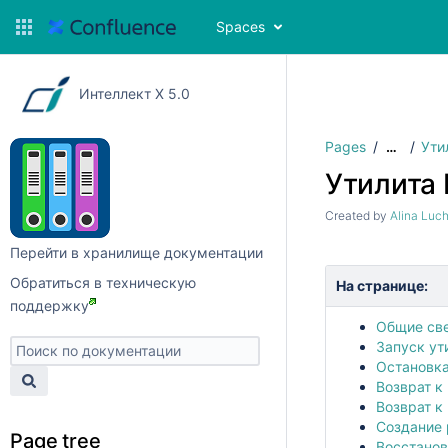
Spaces
Интеллект X 5.0
Pages
Ути
…
Утилита 
Created by
Alina Luc
Перейти в хранилище документации
Обратиться в техническую
На странице:
поддержку
Общие св
Запуск ут
Остановка
Возврат к
Возврат к
Создание 
Page tree
Восстанов