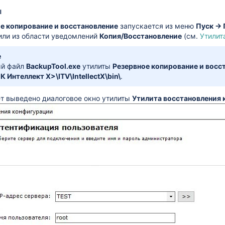
ы
е копирование и восстановление
запускается из меню
Пуск → 
ли из области уведомлений
Копия/Восстановление
(см.
Утилита
е
й файл
BackupTool.exe
утилиты
Резервное копирование и восс
К Интеллект X>\ITV\IntellectX\bin\
.
ет выведено диалоговое окно утилиты
Утилита восстановления