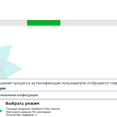
ршения процесса аутентификации пользователя отобразится гла
ции
: