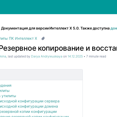
Документация для версии Интеллект Х 5.0. Также доступна
док
литы ПК Интеллект X
Резервное копирование и восст
hkina
, last updated by
Darya Andryieuskaya
on
14.12.2025
7 minute read
едения
илиты
 утилиты
 исходной конфигурации сервера
 исходной конфигурации домена
резервной копии конфигурации
ление резервной копии конфигурации