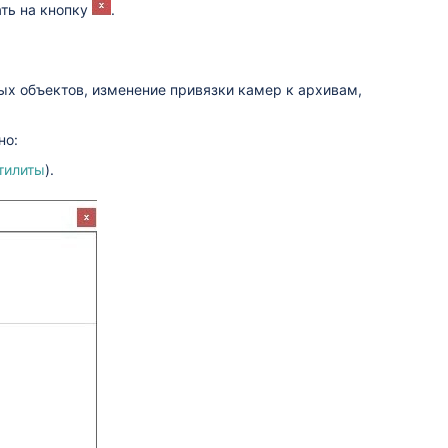
ть на кнопку
.
х объектов, изменение привязки камер к архивам,
но:
тилиты
).