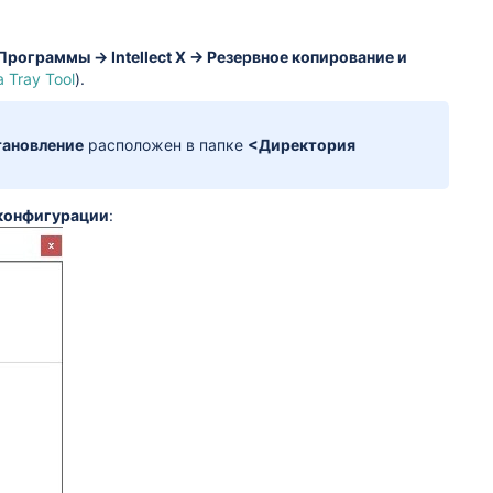
Программы → Intellect X → Резервное копирование и
 Tray Tool
).
тановление
расположен в папке
<Директория
 конфигурации
: