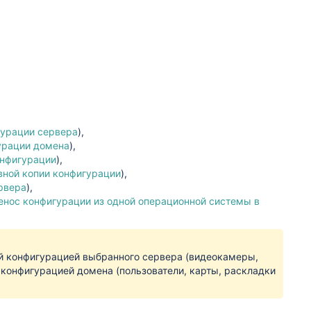
гурации сервера
),
урации домена
),
онфигурации
),
вной копии конфигурации
),
рвера
),
енос конфигурации из одной операционной системы в
ой конфигурацией выбранного сервера (видеокамеры,
й конфигурацией домена (пользователи, карты, раскладки