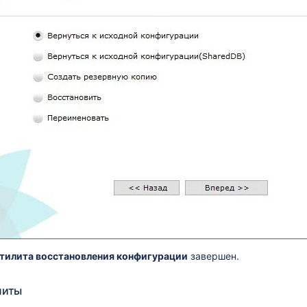
тилита восстановления конфигурации
завершен.
литы