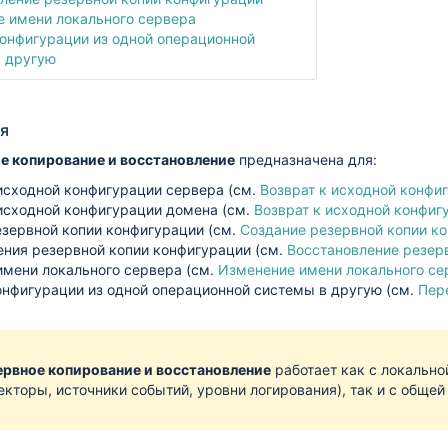
 имени локального сервера
онфигурации из одной операционной
 другую
я
е копирование и восстановление
предназначена для:
 исходной конфигурации сервера (см.
Возврат к исходной конфи
 исходной конфигурации домена (см.
Возврат к исходной конфиг
езервной копии конфигурации (см.
Создание резервной копии к
ения резервной копии конфигурации (см.
Восстановление резер
имени локального сервера (см.
Изменение имени локального се
онфигурации из одной операционной системы в другую (см.
Пер
ервное копирование и восстановление
работает как с локальн
екторы, источники событий, уровни логирования), так и с обще