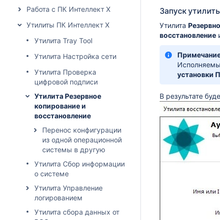
Работа с ПК Интеллект X
Запуск утилит
Утилиты ПК Интеллект X
Утилита
Резервно
восстановление
и
Утилита Tray Tool
Примечани
Утилита Настройка сети
Исполняемы
Утилита Проверка
установки П
цифровой подписи
Утилита Резервное
В результате буд
копирование и
восстановление
Перенос конфигурации
из одной операционной
системы в другую
Утилита Сбор информации
о системе
Утилита Управление
логированием
Утилита сбора данных от