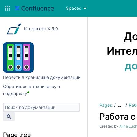
Spaces
Интеллект X 5.0
До
Интел
до
Перейти в хранилище документации
Обратиться в техническую
поддержку
Pages
Раб
…
Работа с
Created by
Alina Luc
Page tree