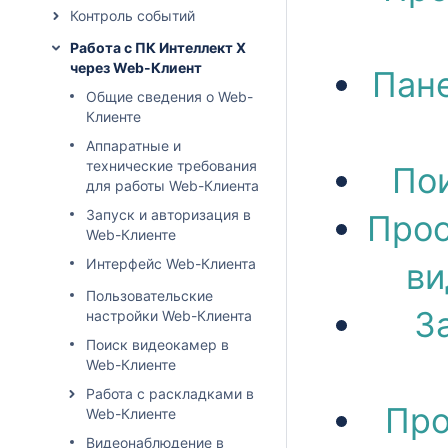
Контроль событий
Работа с ПК Интеллект X
через Web-Клиент
Пане
Общие сведения о Web-
Клиенте
Аппаратные и
технические требования
Пои
для работы Web-Клиента
Запуск и авторизация в
Прос
Web-Клиенте
Интерфейс Web-Клиента
ви
Пользовательские
З
настройки Web-Клиента
Поиск видеокамер в
Web-Клиенте
Работа с раскладками в
Про
Web-Клиенте
Видеонаблюдение в