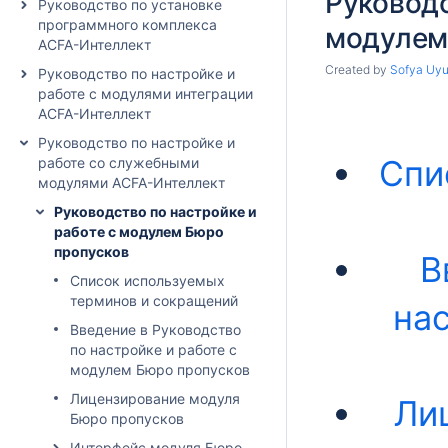
Руководс
Руководство по установке
программного комплекса
модулем
ACFA-Интеллект
Created by
Sofya Uy
Руководство по настройке и
работе с модулями интеграции
ACFA-Интеллект
Руководство по настройке и
Спи
работе со служебными
модулями ACFA-Интеллект
Руководство по настройке и
работе с модулем Бюро
пропусков
В
Список используемых
терминов и сокращений
на
Введение в Руководство
по настройке и работе с
модулем Бюро пропусков
Лицензирование модуля
Ли
Бюро пропусков
Интерфейс модуля Бюро