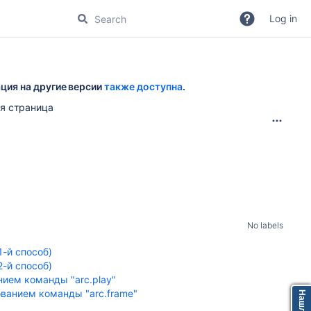
Log in
ция на другие версии
также доступна
.
я страница
No labels
1-й способ)
2-й способ)
нием команды "arc.play"
ованием команды "arc.frame"