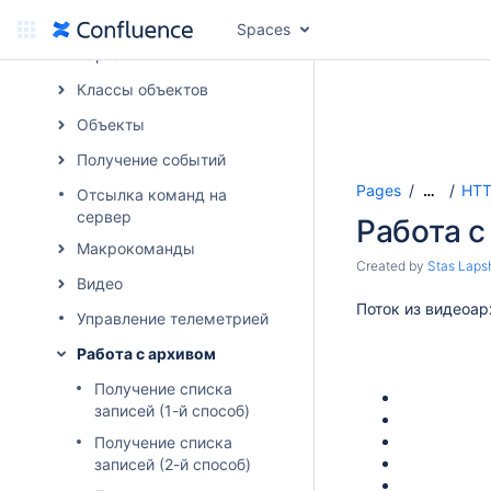
Авторизация в ПК
Интеллект по token ключу
Spaces
Картa
Классы объектов
Объекты
Получение событий
Pages
HTT
…
Отсылка команд на
сервер
Работа с
Макрокоманды
Created by
Stas Laps
Видео
Поток из видеоар
Управление телеметрией
Работа с архивом
Получение списка
записей (1-й способ)
Получение списка
записей (2-й способ)