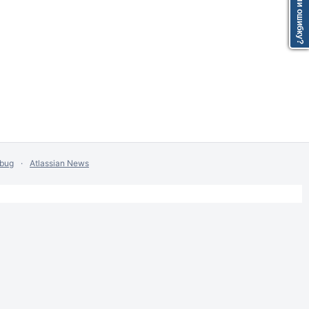
Нашли ошибку?
Нашли ошибку?
 bug
Atlassian News