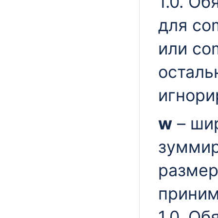
1.0. О
для c
или c
осталь
игнори
w
– ши
зуммир
размер
приним
1.0. О