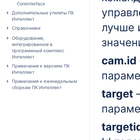
CoreInterface
управл
Дополнительные утилиты ПК
Интеллект
лучше 
Справочники
Оборудование,
значен
интегрированное в
программный комплекс
Интеллект
cam.id
Примечания к версиям ПК
параме
Интеллект
Примечания к еженедельным
сборкам ПК Интеллект
target
–
параме
targeti