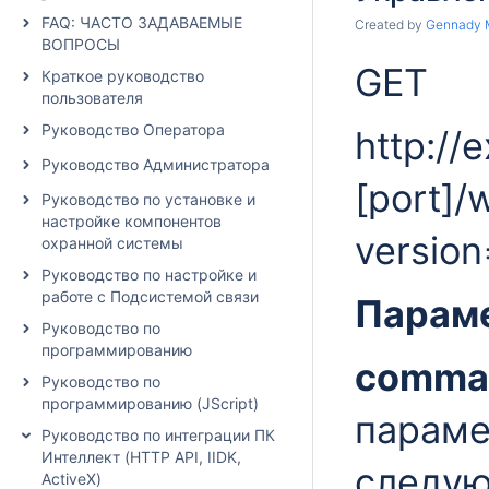
FAQ: ЧАСТО ЗАДАВАЕМЫЕ
Created by
Gennady 
ВОПРОСЫ
GET
Краткое руководство
пользователя
Руководство Оператора
http://
Руководство Администратора
[port]/
Руководство по установке и
настройке компонентов
versio
охранной системы
Руководство по настройке и
работе с Подсистемой связи
Парам
Руководство по
программированию
comma
Руководство по
программированию (JScript)
параме
Руководство по интеграции ПК
Интеллект (HTTP API, IIDK,
следую
ActiveX)