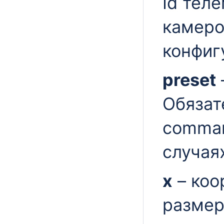
Id тел
камеро
конфиг
preset
Обязат
comman
случая
x
– коо
размер