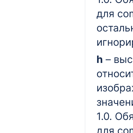
для c
осталь
игнори
h
– выс
относи
изобра
значени
1.0. О
для c