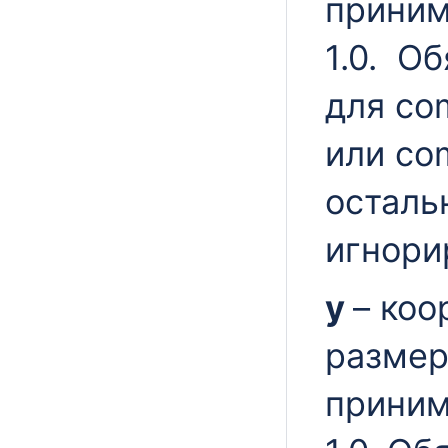
приним
1.0. О
для c
или c
осталь
игнори
y
– коо
размер
приним