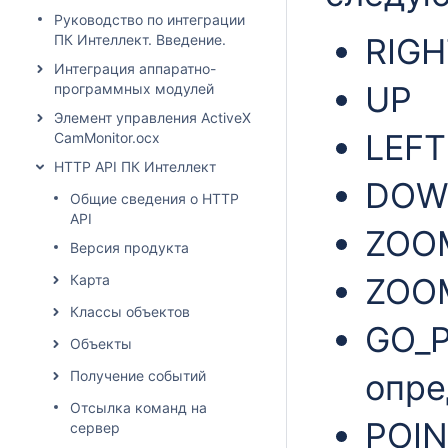
Руководство по интеграции
ПК Интеллект. Введение.
RIGH
Интеграция аппаратно-
UP
программных модулей
Элемент управления ActiveX
LEFT
CamMonitor.ocx
HTTP API ПК Интеллект
DOW
Общие сведения о HTTP
API
ZOO
Версия продукта
Картa
ZOO
Классы объектов
GO_P
Объекты
Получение событий
опре
Отсылка команд на
POIN
сервер