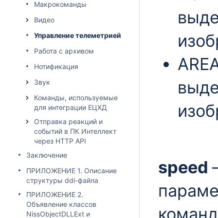
Макрокоманды
выде
Видео
изоб
Управление телеметрией
Работа с архивом
AREA
Нотификация
выде
Звук
Команды, используемые
изоб
для интеграции ЕЦХД
Отправка реакций и
событий в ПК Интеллект
через HTTP API
Зaключeниe
speed
ПРИЛОЖЕНИЕ 1. Описание
структуры ddi-файла
параме
ПРИЛОЖЕНИЕ 2.
Объявление классов
команды
NissObjectDLLExt и