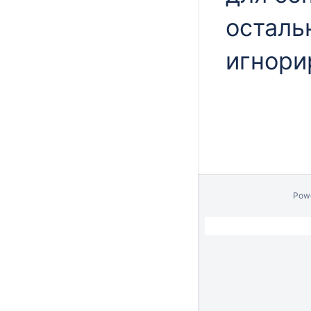
осталь
игнори
Pow