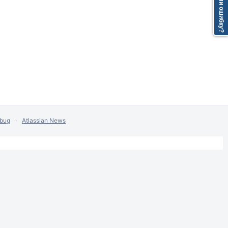
Нашли ошибку?
 bug
Atlassian News