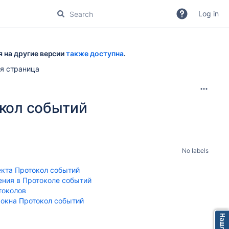
Log in
я на другие версии
также доступна
.
я страница
окол событий
No labels
екта Протокол событий
ения в Протоколе событий
токолов
окна Протокол событий