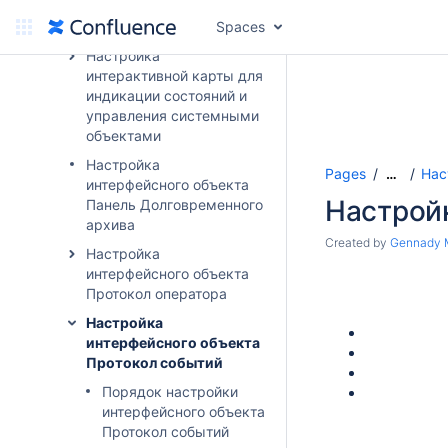
Настройка звука
Spaces
Настройка
интерактивной карты для
индикации состояний и
управления системными
объектами
Настройка
Pages
Нас
…
интерфейсного объекта
Настрой
Панель Долговременного
архива
Created by
Gennady 
Настройка
интерфейсного объекта
Протокол оператора
Настройка
интерфейсного объекта
Протокол событий
Порядок настройки
интерфейсного объекта
Протокол событий