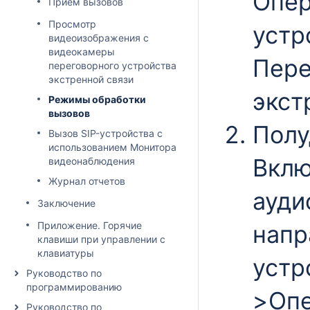
Опер
Прием вызовов
Просмотр
устр
видеоизображения с
видеокамеры
Пере
переговорного устройства
экстренной связи
экст
Режимы обработки
вызовов
Полу
Вызов SIP-устройства с
использованием Монитора
Вклю
видеонаблюдения
Журнал отчетов
ауди
Зaключeние
Приложение. Горячие
напр
клавиши при управлении с
клавиатуры
устр
Руководство по
программированию
>Опе
Руководство по