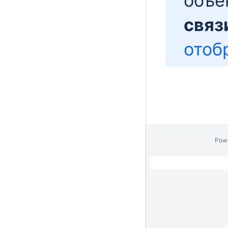
объе
связ
отоб
Pow