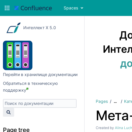
Spaces
Интеллект X 5.0
До
Интел
до
Перейти в хранилище документации
Обратиться в техническую
поддержку
Pages
Кат
…
Мета
Created by
Alina Luc
Page tree