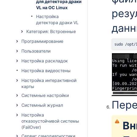
для детектора драки
VL на ОС Linux
резу
Настройка
детектора драки VL
дан
Категория: Встроенные
Программирование
sudo
 /opt/
Пользователи
Настройка раскладок
Настройка видеостены
Настройка интерактивной
карты
Системные настройки
Пере
Системный журнал
Настройка
отказоустойчивой системы
Вн
(FailOver)
Сервис самодиагностики