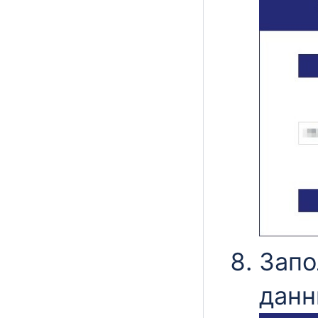
Запо
данн