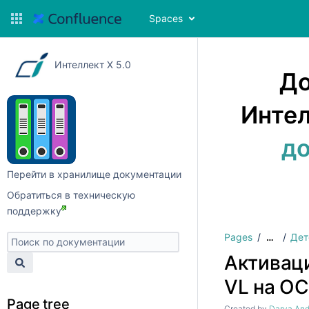
Spaces
Интеллект X 5.0
До
Интел
до
Перейти в хранилище документации
Обратиться в техническую
поддержку
Pages
Дет
…
Активаци
VL на ОС
Page tree
Created by
Darya And