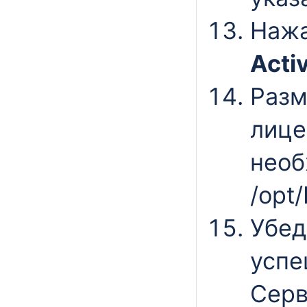
Нажа
Acti
Разм
лиц
необ
/opt
Убед
успе
Серв