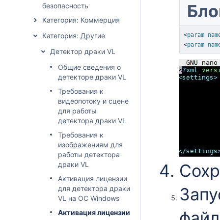
Бло
безопасность
Категория: Коммерция
Категория: Другие
<
param
nam
<
param
nam
Детектор драки VL
Общие сведения о
детекторе драки VL
Требования к
видеопотоку и сцене
для работы
детектора драки VL
Требования к
изображениям для
работы детектора
драки VL
Сохр
Активация лицензии
для детектора драки
Запу
VL на ОС Windows
фай
Активация лицензии