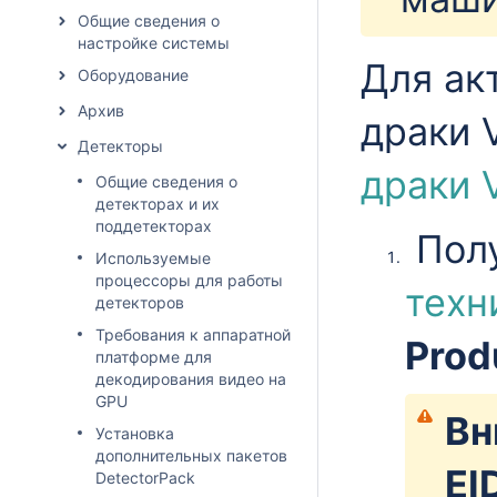
Общие сведения о
настройке системы
Для ак
Оборудование
Архив
драки 
Детекторы
драки 
Общие сведения о
детекторах и их
поддетекторах
Полу
Используемые
процессоры для работы
техн
детекторов
Требования к аппаратной
Prod
платформе для
декодирования видео на
GPU
Вн
Установка
дополнительных пакетов
EI
DetectorPack