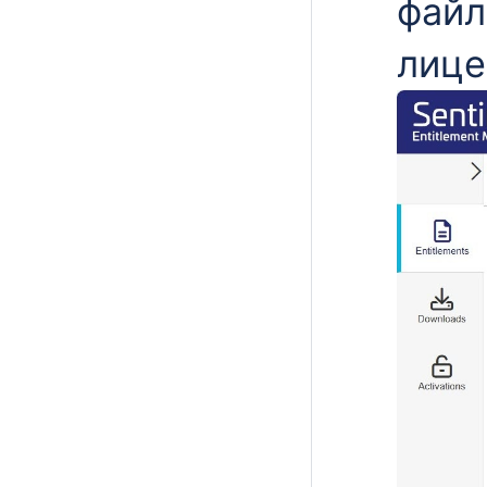
фай
лице