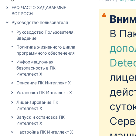
FAQ ЧАСТО ЗАДАВАЕМЫЕ
ВОПРОСЫ
Вним
Руководство пользователя
В Па
Руководство Пользователя.
Введение
допо
Политика жизненного цикла
программного обеспечения
Dete
Информационная
безопасность в ПК
лице
Интеллект X
Описание ПК Интеллект X
дейс
Установка ПК Интеллект X
Лицензирование ПК
суто
Интеллект X
Запуск и остановка ПК
Серв
Интеллект X
Настройка ПК Интеллект X
маши