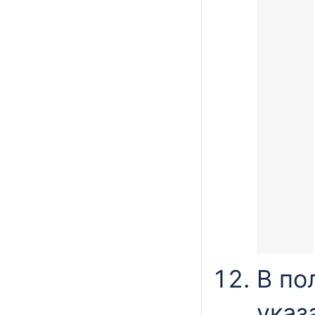
В по
указ