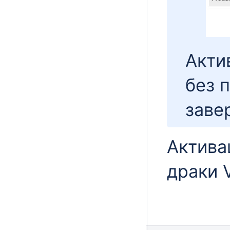
Акти
без 
заве
Актива
драки 