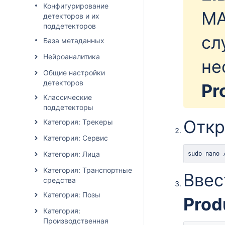
Конфигурирование
MA
детекторов и их
поддетекторов
сл
База метаданных
Нейроаналитика
не
Общие настройки
детекторов
Pr
Классические
поддетекторы
Откр
Категория: Трекеры
Категория: Сервис
Категория: Лица
sudo
nano
 
Категория: Транспортные
Ввес
средства
Категория: Позы
Prod
Категория:
Производственная