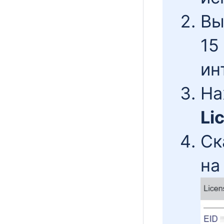
Вып
15
ин
На
Li
Ск
на