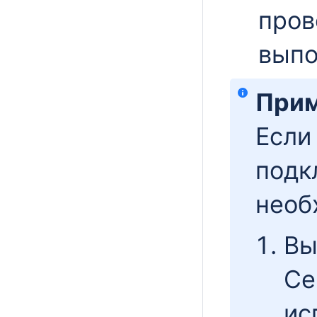
пров
выпо
Прим
Если
подк
необ
Вы
Се
ис