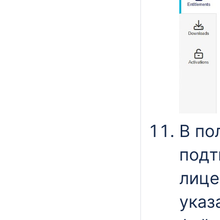
В по
подт
лице
указ