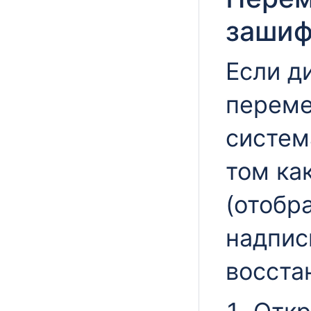
зашиф
Если д
переме
систем
том ка
(отобр
надпи
восста