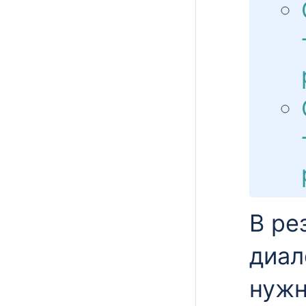
В ре
диал
нужн