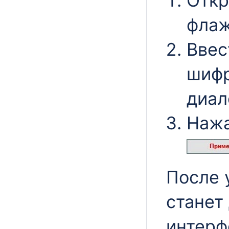
Откр
фла
Ввес
шифр
диал
Нажа
После 
станет
интерф