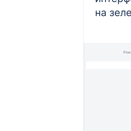
на зел
Pow