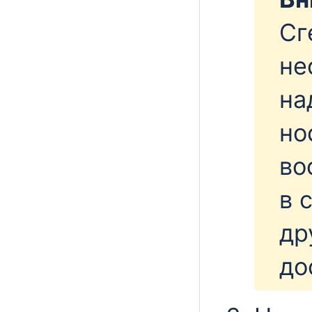
Сг
не
на
но
во
в 
др
до