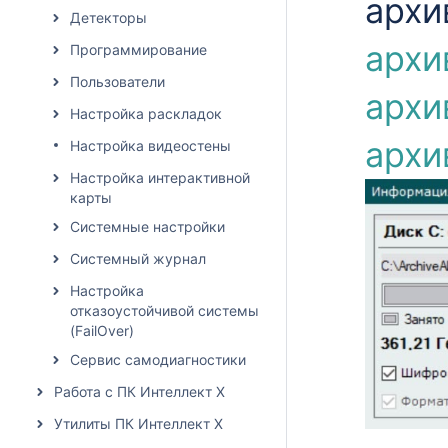
архи
Детекторы
архи
Программирование
Пользователи
архи
Настройка раскладок
архи
Настройка видеостены
Настройка интерактивной
карты
Системные настройки
Системный журнал
Настройка
отказоустойчивой системы
(FailOver)
Сервис самодиагностики
Работа с ПК Интеллект X
Утилиты ПК Интеллект X