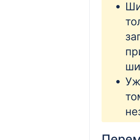
Ши
то
за
пр
ши
Уж
то
не
Пере