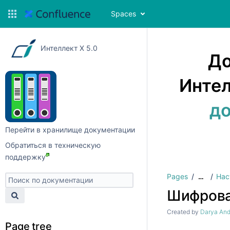
Spaces
Интеллект X 5.0
До
Интел
до
Перейти в хранилище документации
Обратиться в техническую
поддержку
Pages
Нас
…
Шифрова
Created by
Darya And
Page tree