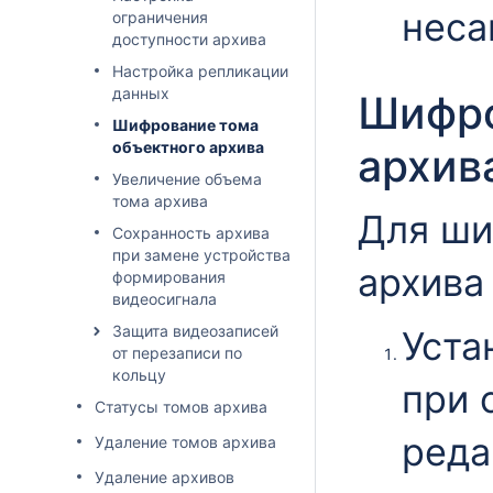
неса
ограничения
доступности архива
Настройка репликации
данных
Шифро
Шифрование тома
объектного архива
архив
Увеличение объема
тома архива
Для ши
Сохранность архива
при замене устройства
архива
формирования
видеосигнала
Защита видеозаписей
Уста
от перезаписи по
кольцу
при 
Статусы томов архива
реда
Удаление томов архива
Удаление архивов