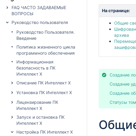
FAQ ЧАСТО ЗАДАВАЕМЫЕ
На странице:
ВОПРОСЫ
Руководство пользователя
Общие св
Шифровани
Руководство Пользователя.
архива
Введение
Перемеще
Политика жизненного цикла
зашифрова
программного обеспечения
Информационная
безопасность в ПК
Интеллект X
Создание ло
Описание ПК Интеллект X
Создание уд
Установка ПК Интеллект X
Создание об
Лицензирование ПК
Статусы том
Интеллект X
Запуск и остановка ПК
Общие
Интеллект X
Настройка ПК Интеллект X