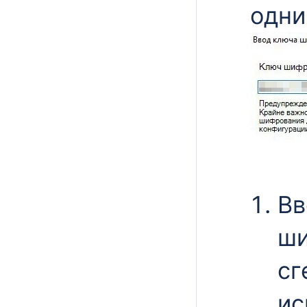
одни
Вв
ши
сг
ис