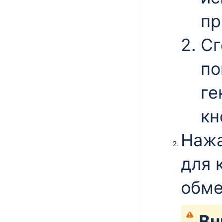
пр
Сг
по
ге
кн
Нажа
для 
обме
Вн