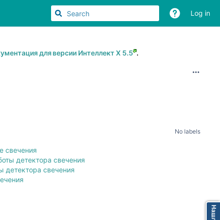
Log in
ументация для версии Интеллект Х 5.5
.
No labels
е свечения
боты детектора свечения
ы детектора свечения
вечения