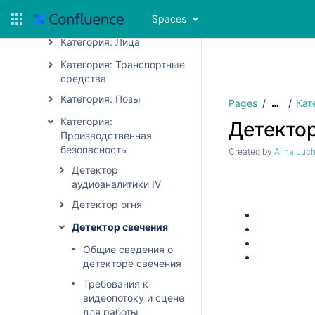
Spaces
Категория: Сервис
Категория: Лица
Категория: Транспортные
средства
Категория: Позы
Pages
Кат
…
Категория:
Детектор
Производственная
безопасность
Created by
Alina Luc
Детектор
аудиоаналитики IV
Детектор огня
Детектор свечения
Общие сведения о
детекторе свечения
Требования к
видеопотоку и сцене
для работы