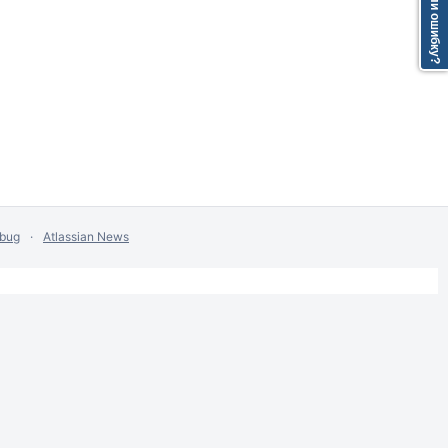
Нашли ошибку?
 bug
Atlassian News