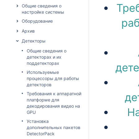
Тре
Общие сведения о
настройке системы
раб
Оборудование
Архив
Детекторы
Общие сведения о
детекторах и их
поддетекторах
дете
Используемые
процессоры для работы
детекторов
Требования к аппаратной
де
платформе для
декодирования видео на
На
GPU
Установка
дополнительных пакетов
DetectorPack