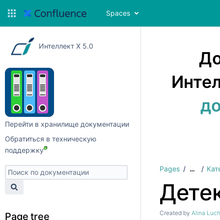
Spaces
Интеллект X 5.0
До
Интел
до
Перейти в хранилище документации
Обратиться в техническую
поддержку
Pages
Кат
…
Дете
Created by
Alina Luc
Page tree