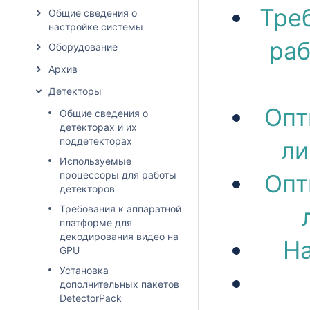
Тре
Общие сведения о
настройке системы
раб
Оборудование
Архив
Детекторы
Опт
Общие сведения о
детекторах и их
поддетекторах
ли
Используемые
процессоры для работы
Опт
детекторов
Требования к аппаратной
платформе для
декодирования видео на
На
GPU
Установка
дополнительных пакетов
DetectorPack