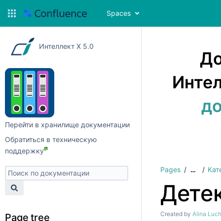
Spaces
Интеллект X 5.0
До
Интел
до
Перейти в хранилище документации
Обратиться в техническую
поддержку
Pages
Кат
…
Дете
Created by
Alina Luc
Page tree