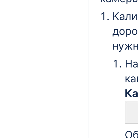
Кали
доро
нуж
На
ка
Ка
Об