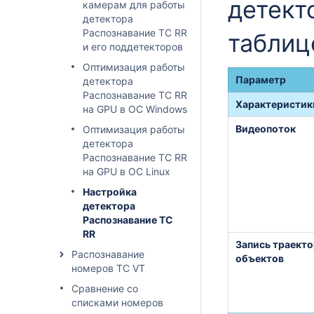
детект
камерам для работы
детектора
Распознавание ТС RR
таблиц
и его поддетекторов
Оптимизация работы
Параметр
детектора
Распознавание ТС RR
Характеристик
на GPU в ОС Windows
Видеопоток
Оптимизация работы
детектора
Распознавание ТС RR
на GPU в ОС Linux
Настройка
детектора
Распознавание TC
RR
Запись траект
Распознавание
объектов
номеров ТС VT
Сравнение со
списками номеров