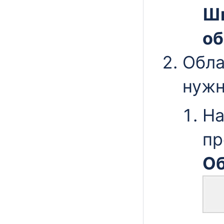
Ши
об
Обла
нужн
На
пр
Об