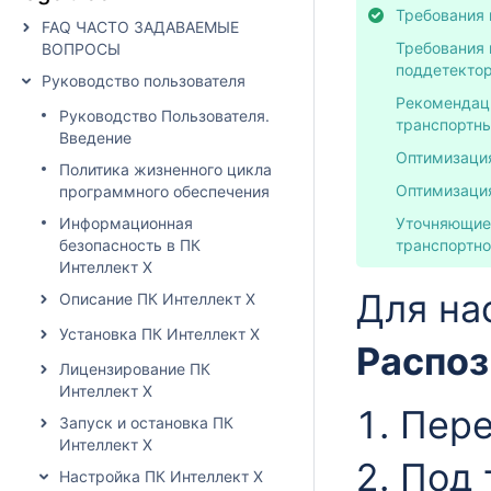
Требования 
FAQ ЧАСТО ЗАДАВАЕМЫЕ
Требования 
ВОПРОСЫ
поддетекто
Руководство пользователя
Рекомендаци
Руководство Пользователя.
транспортны
Введение
Оптимизация
Политика жизненного цикла
Оптимизация
программного обеспечения
Информационная
Уточняющие
безопасность в ПК
транспортно
Интеллект X
Для на
Описание ПК Интеллект X
Установка ПК Интеллект X
Распоз
Лицензирование ПК
Интеллект X
Пере
Запуск и остановка ПК
Интеллект X
Под 
Настройка ПК Интеллект X