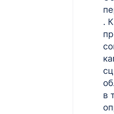
пе
. 
пр
со
ка
сц
об
в 
оп