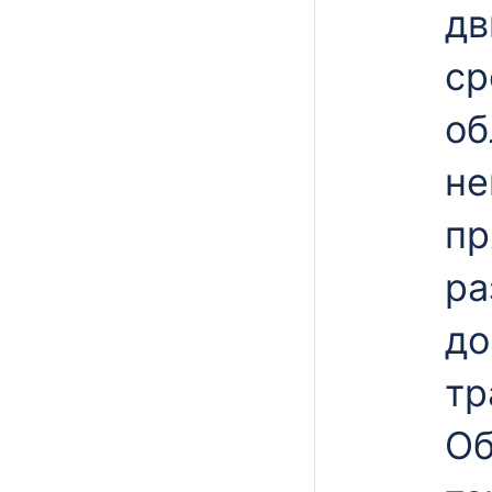
дв
ср
об
не
пр
ра
до
тр
Об