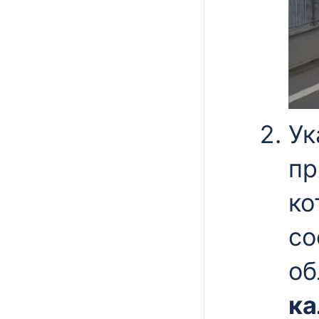
Ук
пр
ко
со
об
ка