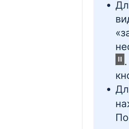
Дл
ви
«з
не
кн
Дл
на
По