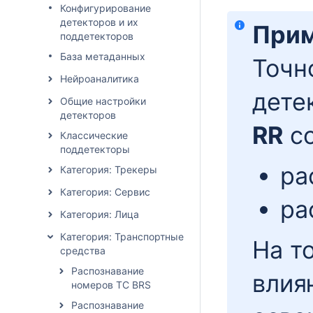
Конфигурирование
детекторов и их
Прим
поддетекторов
База метаданных
Точн
Нейроаналитика
дете
Общие настройки
детекторов
RR
с
Классические
поддетекторы
ра
Категория: Трекеры
Категория: Сервис
ра
Категория: Лица
Категория: Транспортные
На т
средства
Распознавание
влия
номеров ТС BRS
Распознавание