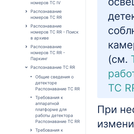
осве
номеров ТС IV
Распознавание
дете
номеров ТС RR
Распознавание
собл
номеров ТС RR - Поиск
в архиве
каме
Распознавание
номеров ТС RR -
(см.
Паркинг
Распознавание ТС RR
рабо
Общие сведения о
детекторе
ТС R
Распознавание ТС RR
Требования к
аппаратной
При не
платформе для
работы детектора
измени
Распознавание ТС RR
Требования к