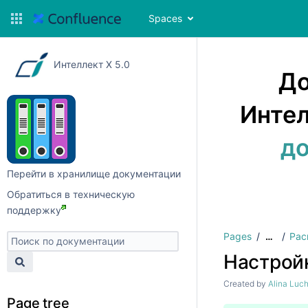
Spaces
Интеллект X 5.0
До
Интел
до
Перейти в хранилище документации
Обратиться в техническую
поддержку
Pages
Рас
…
Настройк
Created by
Alina Luc
Page tree