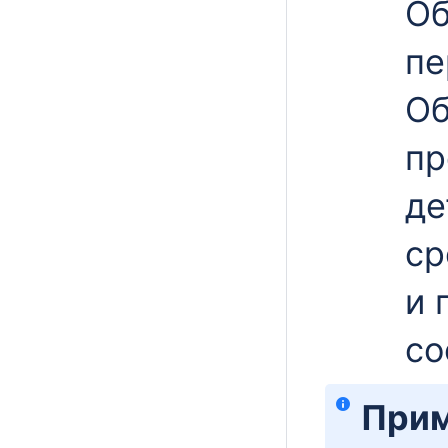
Об
пе
Об
пр
де
ср
и 
со
Прим