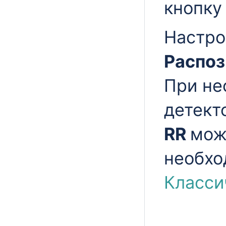
кнопк
Настро
Распоз
При не
детект
RR
мож
необхо
Класси