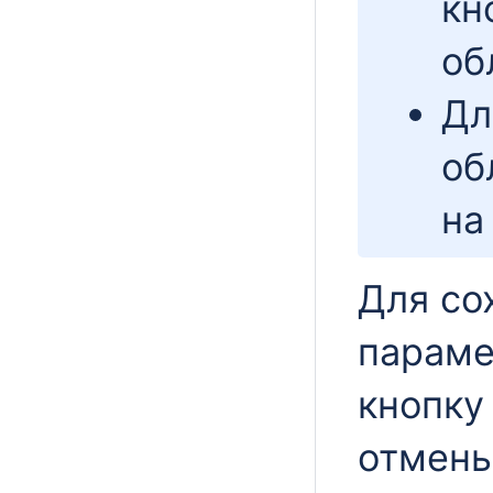
кн
об
Дл
об
на
Для со
параме
кнопк
отмены