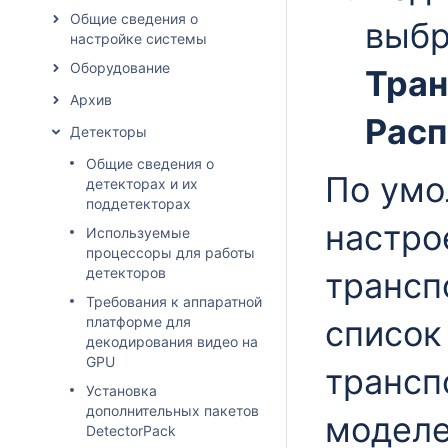
Общие сведения о
выб
настройке системы
Оборудование
Тран
Архив
Расп
Детекторы
Общие сведения о
По умо
детекторах и их
поддетекторах
настро
Используемые
процессоры для работы
детекторов
трансп
Требования к аппаратной
платформе для
список
декодирования видео на
GPU
трансп
Установка
дополнительных пакетов
моделе
DetectorPack