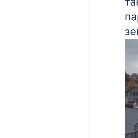
та
па
зе