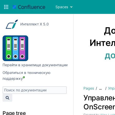
Spaces
Интеллект X 5.0
До
Интел
до
Перейти в хранилище документации
Обратиться в техническую
поддержку
Pages
Упр
…
Управле
OnScree
Page tree
Created by
Alina Luc