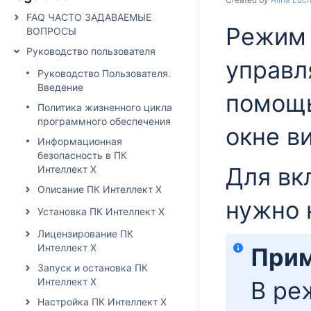
FAQ ЧАСТО ЗАДАВАЕМЫЕ
Режи
ВОПРОСЫ
Руководство пользователя
управл
Руководство Пользователя.
Введение
помощ
Политика жизненного цикла
программного обеспечения
окне в
Информационная
безопасность в ПК
Для вк
Интеллект X
Описание ПК Интеллект X
нужно 
Установка ПК Интеллект X
Лицензирование ПК
Интеллект X
Прим
Запуск и остановка ПК
Интеллект X
В р
Настройка ПК Интеллект X