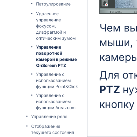
Патрулирование
Удаленное
управление
Чем вы
фокусом,
диафрагмой и
оптическим зумом
мыши, 
Управление
поворотной
камер
камерой в режиме
OnScreen PTZ
Для о
Управление с
использованием
PTZ
ну
функции Point&Click
Управление с
кнопк
использованием
функции Areazoom
Управление реле
Отображение
текущего состояния