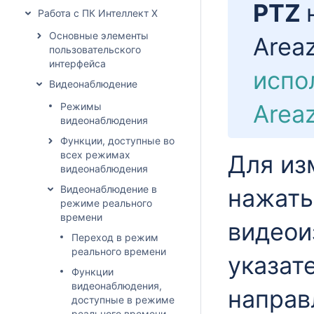
PTZ
Работа с ПК Интеллект X
Основные элементы
Area
пользовательского
интерфейса
испо
Видеонаблюдение
Area
Режимы
видеонаблюдения
Функции, доступные во
всех режимах
Для из
видеонаблюдения
Видеонаблюдение в
нажать
режиме реального
времени
видеои
Переход в режим
реального времени
указат
Функции
видеонаблюдения,
направ
доступные в режиме
реального времени