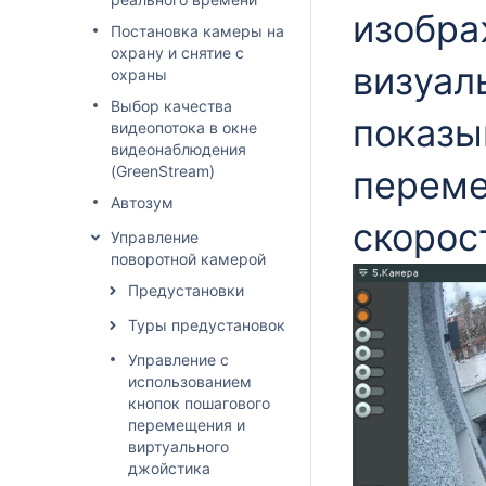
изобра
Постановка камеры на
охрану и снятие с
визуал
охраны
Выбор качества
показы
видеопотока в окне
видеонаблюдения
(GreenStream)
переме
Автозум
скорос
Управление
поворотной камерой
Предустановки
Туры предустановок
Управление с
использованием
кнопок пошагового
перемещения и
виртуального
джойстика