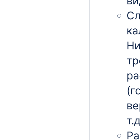
ви
Сл
ка
Ни
тр
ра
(г
ве
т.д
Ра