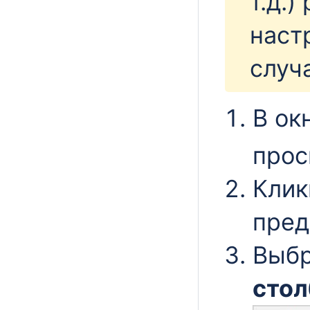
т.д.
наст
случ
В ок
прос
Клик
пред
Выбр
стол