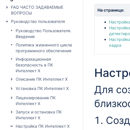
FAQ ЧАСТО ЗАДАВАЕМЫЕ
На странице:
ВОПРОСЫ
Руководство пользователя
Настройк
Настройка
Руководство Пользователя.
детектиро
Введение
Настройк
Политика жизненного цикла
кадра
программного обеспечения
Информационная
безопасность в ПК
Настр
Интеллект X
Описание ПК Интеллект X
Для со
Установка ПК Интеллект X
Лицензирование ПК
близко
Интеллект X
Запуск и остановка ПК
Соз
Интеллект X
Настройка ПК Интеллект X