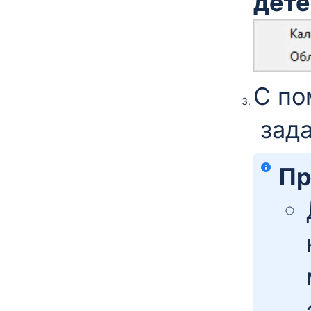
дете
С по
зада
Пр