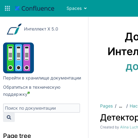
Spaces
Интеллект X 5.0
До
Интел
до
Перейти в хранилище документации
Обратиться в техническую
поддержку
Pages
Нас
…
Детекто
Created by
Alina Luc
Page tree