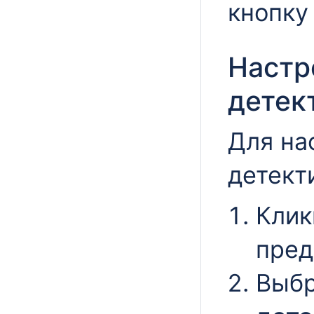
кнопк
Настр
детек
Для на
детект
Клик
пред
Выбр