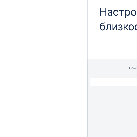
Настро
близко
Pow