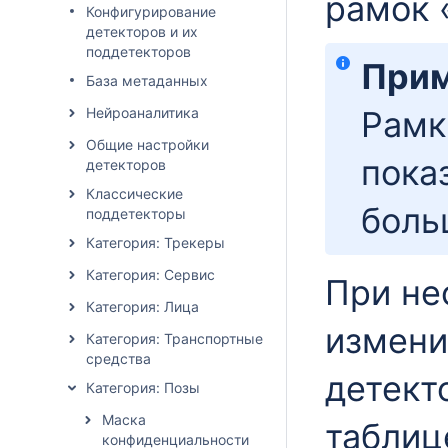
рамок 
Конфигурирование
детекторов и их
поддетекторов
Прим
База метаданных
Нейроаналитика
Рамк
Общие настройки
пока
детекторов
Классические
боль
поддетекторы
Категория: Трекеры
Категория: Сервис
При не
Категория: Лица
измени
Категория: Транспортные
средства
детект
Категория: Позы
Маска
таблиц
конфиденциальности