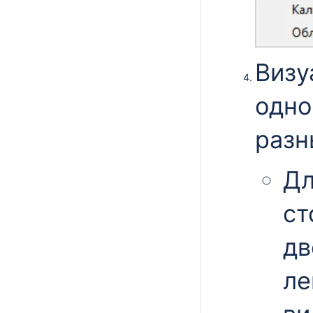
Визу
одно
разн
Дл
ст
дв
ле