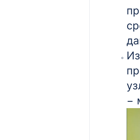
пр
ср
да
Из
пр
уз
− 