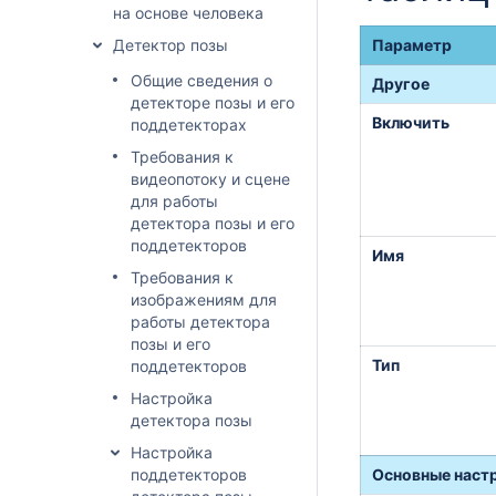
на основе человека
Детектор позы
Параметр
Общие сведения о
Другое
детекторе позы и его
Включить
поддетекторах
Требования к
видеопотоку и сцене
для работы
детектора позы и его
поддетекторов
Имя
Требования к
изображениям для
работы детектора
позы и его
Тип
поддетекторов
Настройка
детектора позы
Настройка
поддетекторов
Основные наст