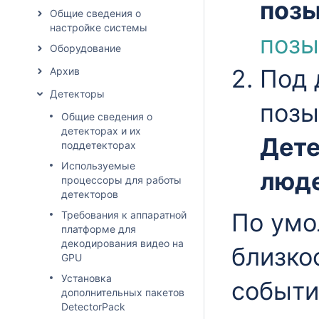
поз
Общие сведения о
настройке системы
поз
Оборудование
Под 
Архив
Детекторы
позы
Общие сведения о
детекторах и их
Дете
поддетекторах
Используемые
люд
процессоры для работы
детекторов
По умо
Требования к аппаратной
платформе для
декодирования видео на
близко
GPU
Установка
событи
дополнительных пакетов
DetectorPack