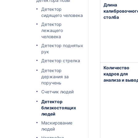
детектора позы
Длина
Детектор
калибровочног
сидящего человека
столба
Детектор
лежащего
человека
Детектор поднятых
рук
Детектор стрелка
Количество
Детектор
кадров для
держания за
анализа и выво
поручень
Счетчик людей
Детектор
близкостоящих
людей
Маскирование
людей
Настройка