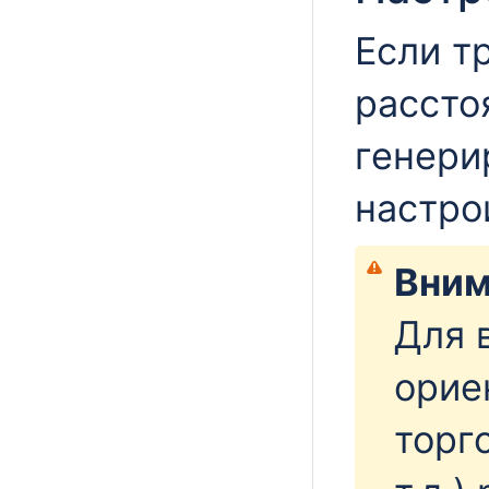
Если т
рассто
генери
настро
Вним
Для 
орие
торг