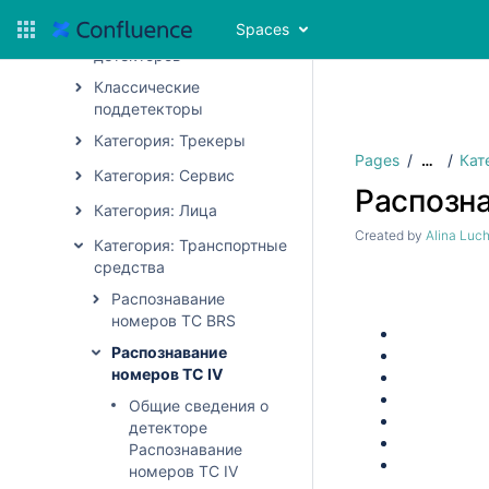
Spaces
Общие настройки
детекторов
Классические
поддетекторы
Категория: Трекеры
Pages
Кат
…
Категория: Сервис
Распозна
Категория: Лица
Created by
Alina Luc
Категория: Транспортные
средства
Распознавание
номеров ТС BRS
Распознавание
номеров ТС IV
Общие сведения о
детекторе
Распознавание
номеров ТС IV