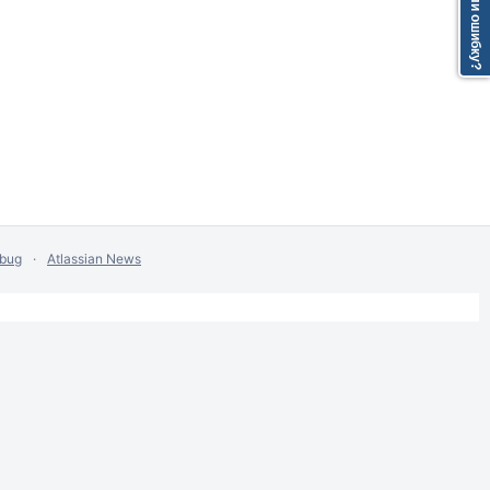
Нашли ошибку?
 bug
Atlassian News