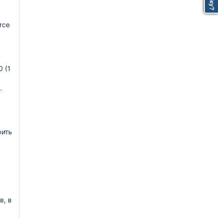
rce
 (1
.
рить
в, в