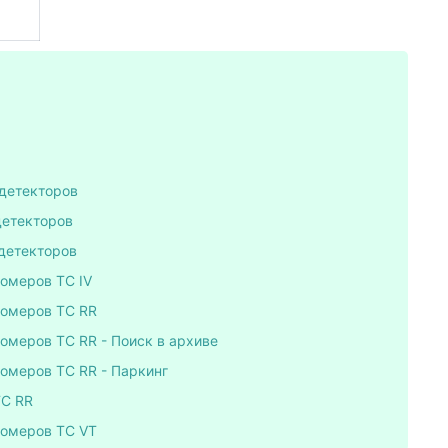
ддетекторов
детекторов
ддетекторов
номеров ТС IV
номеров ТС RR
омеров ТС RR - Поиск в архиве
омеров ТС RR - Паркинг
ТС RR
номеров ТС VT