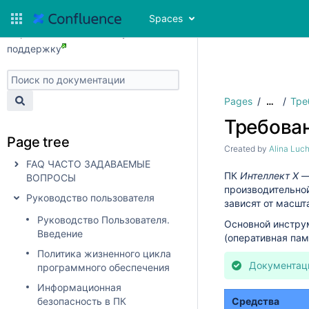
Перейти в хранилище документации
Spaces
Обратиться в техническую
поддержку
Pages
Тре
…
Требован
Page tree
Created by
Alina Luc
FAQ ЧАСТО ЗАДАВАЕМЫЕ
ПК
Интеллект X
—
ВОПРОСЫ
производительно
Руководство пользователя
зависят от масшт
Руководство Пользователя.
Основной инстру
Введение
(оперативная пам
Политика жизненного цикла
Документаци
программного обеспечения
Информационная
безопасность в ПК
Средства