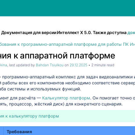
Документация для версии Интеллект Х 5.0. Также доступна
док
бования к программно-аппаратной платформе для работы ПК Ин
ия к аппаратной платформе
hkina
, last updated by
Bahdan Tsiulkou
on
29.12.2025
2 minute read
 программно-аппаратный комплекс для задач видеоаналитики и
й работы всех его компонентов необходимо соответствие серв
аба системы и используемых функций.
мент для расчёта —
Калькулятор платформ
. Он помогает точно
ять, процессор, жёсткий диск) для конкретного сценария.
я к калькулятору платформ
Требования