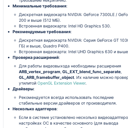
требование некритично.
Минимальные требования
:
Дискретная видеокарта NVIDIA: GeForce 7300LE / GeFo
200 и выше (512 МБ).
Встроенная видеокарта: Intel HD Graphics 530.
Рекомендуемые требования
:
Дискретная видеокарта NVIDIA: Серия GeForce GT 1030
ГБ) и выше, Quadro P400.
Встроенная видеокарта: Intel UHD Graphics 630 и выше
Проверка расширений
:
Для работы видеовыхода необходимы расширения
ARB_vertex_program
,
GL_EXT_blend_func_separate
,
GL_ARB_framebuffer_object
. Их наличие можно прове
утилитой
OpenGL Extension Viewer
.
Драйверы
:
Рекомендуется всегда использовать последние
стабильные версии драйверов от производителя.
Несколько адаптеров
:
Если в системе установлено несколько видеоадаптеро
настройках ОС в качестве основного (для вывода