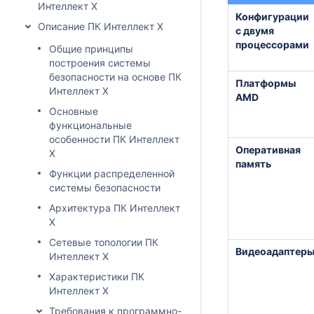
Интеллект X
Конфигурации
Описание ПК Интеллект X
с двумя
процессорами
Общие принципы
построения системы
безопасности на основе ПК
Платформы
Интеллект X
AMD
Основные
функциональные
особенности ПК Интеллект
Оперативная
X
память
Функции распределенной
системы безопасности
Архитектура ПК Интеллект
Х
Сетевые топологии ПК
Видеоадаптер
Интеллект X
Характеристики ПК
Интеллект X
Требования к программно-