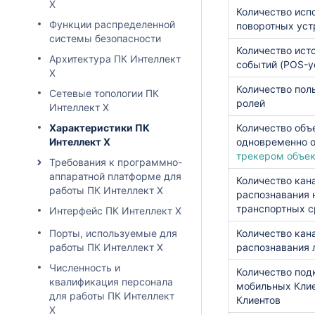
X
Количество исп
Функции распределенной
поворотных уст
системы безопасности
Количество ист
Архитектура ПК Интеллект
событий (POS-у
Х
Количество пол
Сетевые топологии ПК
ролей
Интеллект X
Характеристики ПК
Количество
объ
Интеллект X
одновременно 
трекером объек
Требования к программно-
аппаратной платформе для
Количество кан
работы ПК Интеллект X
распознавания 
транспортных с
Интерфейс ПК Интеллект X
Порты, используемые для
Количество кан
работы ПК Интеллект X
распознавания 
Численность и
Количество по
квалификация персонала
мобильных Клие
для работы ПК Интеллект
Клиентов
X