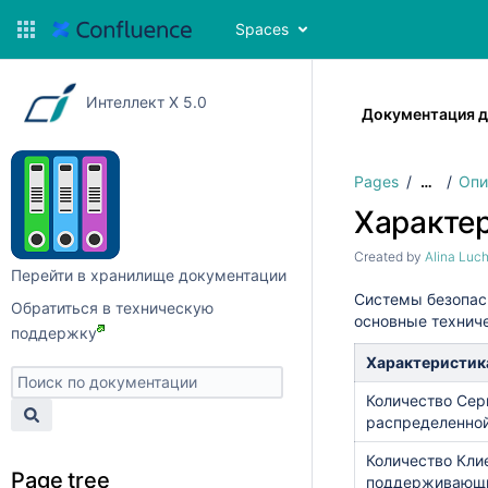
Spaces
Интеллект X 5.0
Документация дл
Pages
Опи
…
Характер
Created by
Alina Luc
Перейти в хранилище документации
Системы безопас
Обратиться в техническую
основные технич
поддержку
Характеристик
Количество Сер
распределенно
Количество Кли
Page tree
поддерживающ