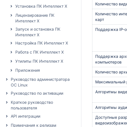
Количество вид
Установка ПК Интеллект X
Количество инт
Лицензирование ПК
карт
Интеллект X
Запуск и остановка ПК
Поддержка IP-о
Интеллект X
Настройка ПК Интеллект X
Работа с ПК Интеллект X
Поддержка арх
Утилиты ПК Интеллект X
компьютеров
Приложения
Количество арх
Руководство администратора
Максимальный 
ОС Linux
Алгоритмы вид
Руководство по активации
Краткое руководство
Алгоритмы ауд
пользователя
API интеграции
Доступные раз
видеоизображе
Примечания к релизам