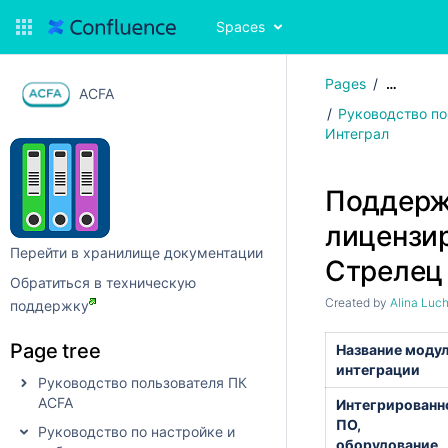
Spaces
Pages
…
ACFA
Руководство по
Интеграл
Поддерж
лицензи
Перейти в хранилище документации
Стрелец
Обратиться в техническую
Created by
Alina Luc
поддержку
Page tree
Название моду
интеграции
Руководство пользователя ПК
ACFA
Интегрированн
ПО,
Руководство по настройке и
оборудование