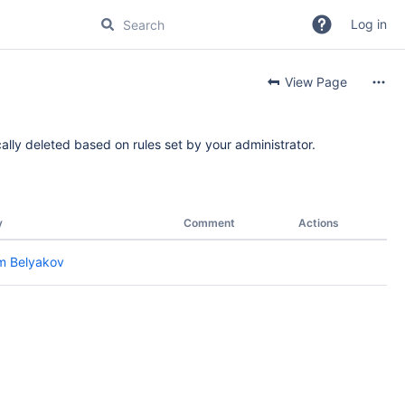
Log in
View Page
ally deleted based on rules set by your administrator.
y
Comment
Actions
m Belyakov