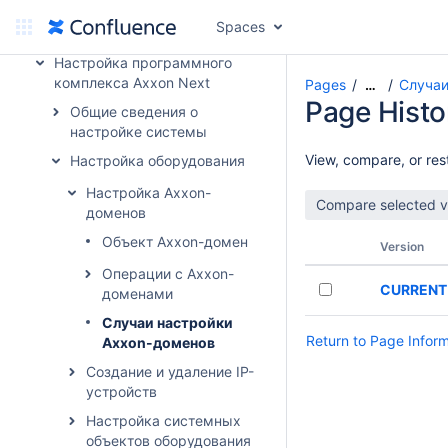
программного комплекса
Spaces
Axxon Next
Настройка программного
комплекса Axxon Next
Pages
Случаи
…
Page Histo
Общие сведения о
настройке системы
View, compare, or rest
Настройка оборудования
Настройка Axxon-
доменов
Объект Axxon-домен
Version
Операции с Axxon-
CURRENT
доменами
Случаи настройки
Return to Page Infor
Axxon-доменов
Создание и удаление IP-
устройств
Настройка системных
объектов оборудования