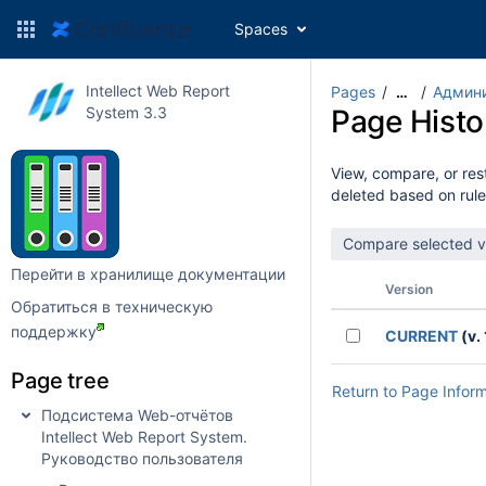
Spaces
Intellect Web Report
Pages
Админи
…
System 3.3
Page Histo
View, compare, or rest
deleted based on rule
Перейти в хранилище документации
Version
Обратиться в техническую
поддержку
CURRENT
(v. 
Page tree
Return to Page Infor
Подсистема Web-отчётов
Intellect Web Report System.
Руководство пользователя