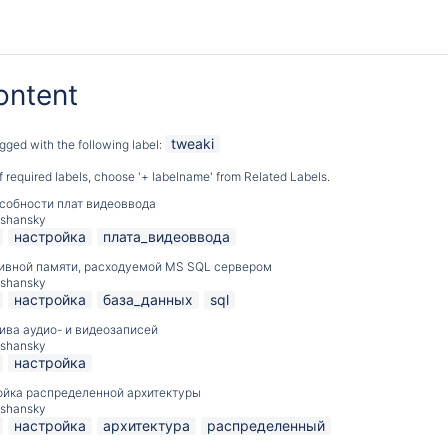
ontent
tweaki
gged with the following label:
 of required labels, choose '+ labelname' from Related Labels.
собности плат видеоввода
pshansky
настройка
плата_видеоввода
ивной памяти, расходуемой MS SQL сервером
pshansky
настройка
база_данных
sql
ива аудио- и видеозаписей
pshansky
настройка
йка распределенной архитектуры
pshansky
настройка
архитектура
распределенный