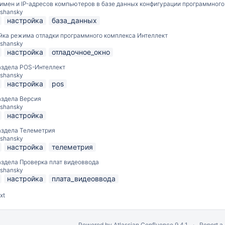
имен и IP-адресов компьютеров в базе данных конфигурации программного
pshansky
настройка
база_данных
йка режима отладки программного комплекса Интеллект
pshansky
настройка
отладочное_окно
аздела POS-Интеллект
pshansky
настройка
pos
аздела Версия
pshansky
настройка
аздела Телеметрия
pshansky
настройка
телеметрия
аздела Проверка плат видеоввода
pshansky
настройка
плата_видеоввода
xt
Powered by
Atlassian Confluence
9.4.1
Report a