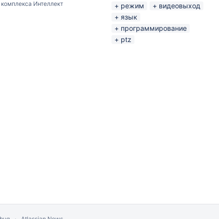
 комплекса Интеллект
режим
видеовыход
язык
программирование
ptz
 bug
Atlassian News