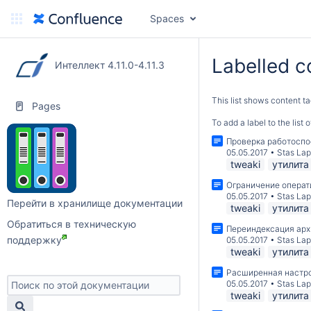
Spaces
Labelled c
Интеллект 4.11.0-4.11.3
This list shows content ta
Pages
To add a label to the list
Проверка работоспо
05.05.2017
•
Stas La
tweaki
утилита
Ограничение операт
05.05.2017
•
Stas La
Перейти в хранилище документации
tweaki
утилита
Обратиться в техническую
Переиндексация арх
поддержку
05.05.2017
•
Stas La
tweaki
утилита
Расширенная настро
05.05.2017
•
Stas La
tweaki
утилита