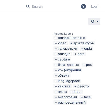
Log in
Related Labels
отладочное_окно
video
архитектура
телеметрия
cuda
отладка
card
capture
база_данных
pos
конфигурация
объект
languagepack
утилита
реестр
плата
input
аналоговый
face
распределенный