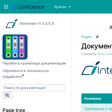
Spaces
Интеллект X 5.5/5.6
Д
Pages
Документ
Created by
Alina Luc
Перейти в хранилище документации
Обратиться в техническую
поддержку
Основное
Требования к п
Page tree