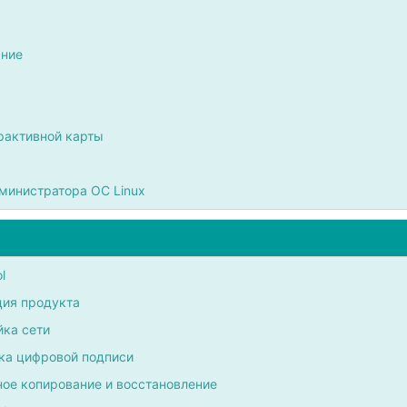
ние
рактивной карты
министратора ОС Linux
l
ция продукта
йка сети
ка цифровой подписи
ное копирование и восстановление