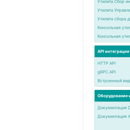
Утилита Сбор и
Утилита Управл
Утилита сбора 
Консольная утил
Консольная ути
API интеграции
HTTP API
gRPC API
Встроенный вид
Оборудование и
Документация D
Документация 