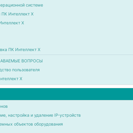
перационной системе
 ПК Интеллект X
Интеллект X
овка ПК Интеллект X
ДАВАЕМЫЕ ВОПРОСЫ
дство пользователя
нтеллект X
енов
ие, настройка и удаление IP-устройств
емных объектов оборудования