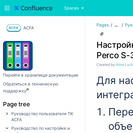
Spaces
Pages
Рук
…
ACFA
Настрой
Perco S-
Created by
Alina Luc
Перейти в хранилище документации
Для на
Обратиться в техническую
поддержку
интегр
Page tree
Пере
Руководство пользователя ПК
ACFA
объе
Руководство по настройке и