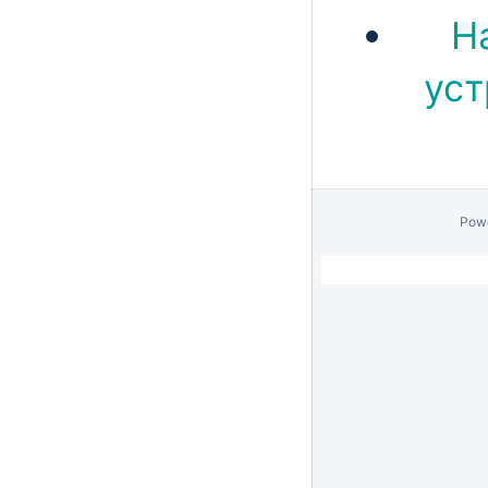
Н
уст
Pow