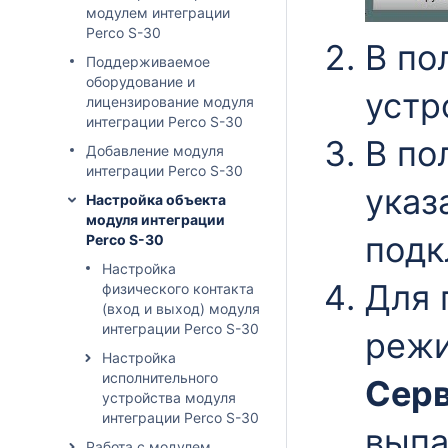
модулем интеграции
Perco S-30
В по
Поддерживаемое
оборудование и
устр
лицензирование модуля
интеграции Perco S-30
В по
Добавление модуля
интеграции Perco S-30
указ
Настройка объекта
модуля интеграции
подк
Perco S-30
Настройка
Для 
физического контакта
(вход и выход) модуля
интеграции Perco S-30
режи
Настройка
исполнительного
Сер
устройства модуля
интеграции Perco S-30
выпа
Работа с модулем