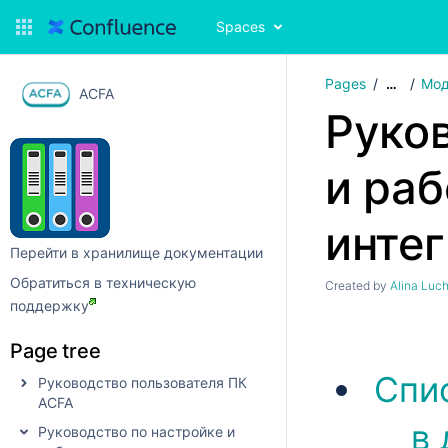
Spaces
Pages
Мод
…
ACFA
Руко
и раб
инте
Перейти в хранилище документации
Обратиться в техническую
Created by
Alina Luc
поддержку
Page tree
Спи
Руководство пользователя ПК
ACFA
в
Руководство по настройке и