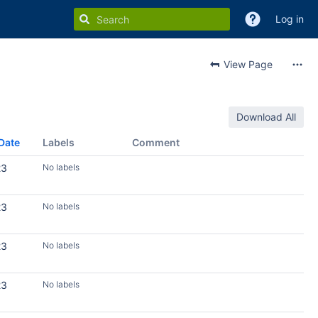
Log in
View Page
Download All
Date
Labels
Comment
23
No labels
23
No labels
23
No labels
23
No labels