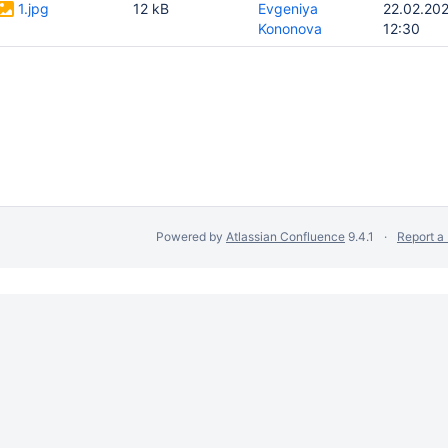
1.jpg
12 kB
Evgeniya
22.02.20
Kononova
12:30
Powered by
Atlassian Confluence
9.4.1
Report a