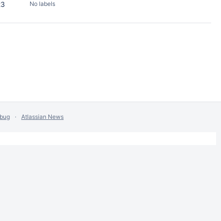
23
No labels
 bug
Atlassian News