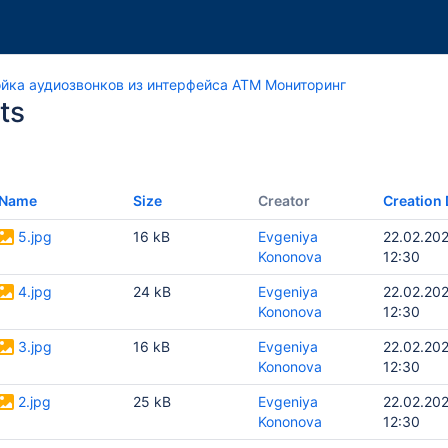
йка аудиозвонков из интерфейса АТМ Мониторинг
ts
Name
Size
Creator
Creation 
5.jpg
16 kB
Evgeniya
22.02.20
Kononova
12:30
4.jpg
24 kB
Evgeniya
22.02.20
Kononova
12:30
3.jpg
16 kB
Evgeniya
22.02.20
Kononova
12:30
2.jpg
25 kB
Evgeniya
22.02.20
Kononova
12:30