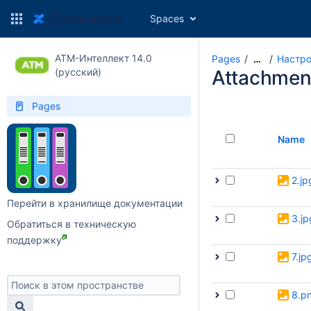
Spaces
АТМ-Интеллект 14.0
Pages
Настро
…
(русский)
Attachmen
Pages
Name
2.jp
Перейти в хранилище документации
3.jp
Обратиться в техническую
поддержку
7.jp
8.p