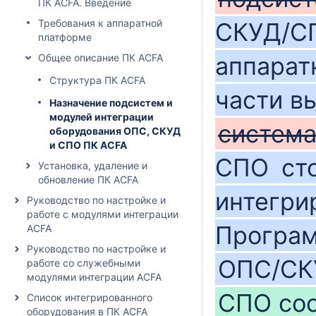
ПК ACFA. Введение
Требования к аппаратной
СКУД/
платформе
Общее описание ПК ACFA
аппарат
Структура ПК ACFA
части в
Назначение подсистем и
модулей интеграции
систем
оборудования ОПС, СКУД
и СПО ПК ACFA
СПО
ст
Установка, удаление и
обновление ПК ACFA
интегри
Руководство по настройке и
работе с модулями интеграции
Програм
ACFA
Руководство по настройке и
ОПС/СК
работе со служебными
модулями интеграции ACFA
СПО со
Список интегрированного
оборудования в ПК ACFA