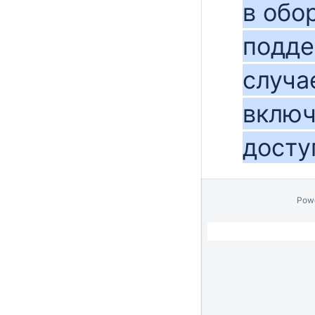
в обо
подде
случа
включ
досту
Pow