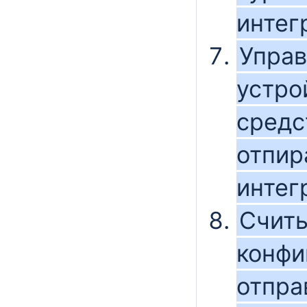
интег
Упра
устро
средс
отпир
интег
Счит
конфи
отпра