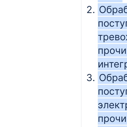
Обраб
посту
трево
прочи
интег
Обраб
посту
элект
прочи