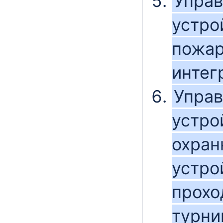
Упра
устро
пожар
интег
Упра
устро
охран
устро
прохо
турни