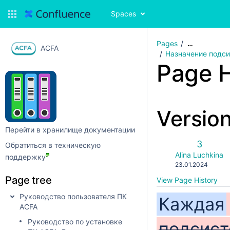
Spaces
Pages
…
ACFA
Назначение подси
Page H
Versio
Перейти в хранилище документации
Old
3
Обратиться в техническую
Version
changes.mady.b
Alina Luchkina
поддержку
Saved
23.01.2024
on
Page tree
View Page History
Руководство пользователя ПК
Каждая
ACFA
Руководство по установке
подсис