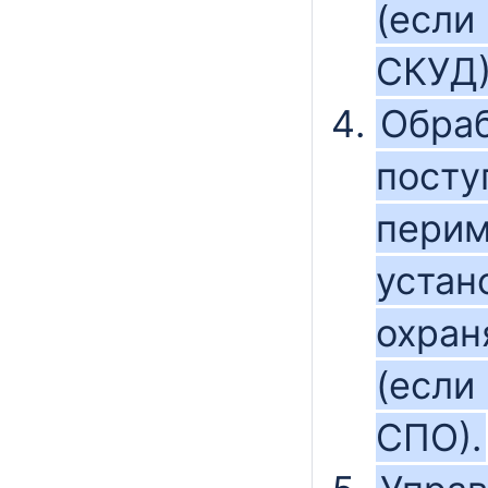
(если
СКУД)
Обраб
посту
перим
устан
охран
(если
СПО).