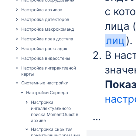
с кот
Настройка архивов
Настройка детекторов
лица 
Настройка макрокоманд
лиц
).
Настройка прав доступа
Настройка раскладок
В нас
Настройка видеостены
знач
Настройка интерактивной
карты
Показ
Системные настройки
Настройки Сервера
настр
Настройка
интеллектуального
...
поиска MomentQuest в
архиве
Настройка скрытия
приватной информации