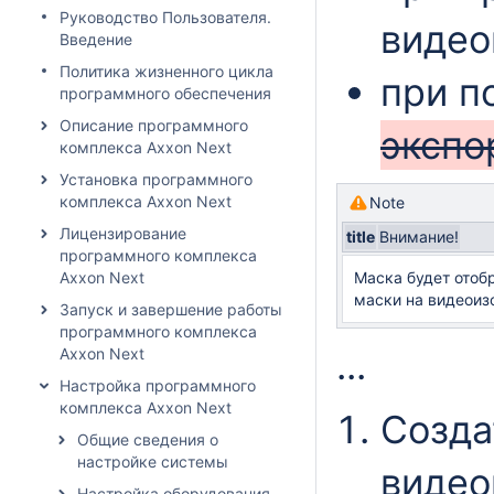
Руководство Пользователя.
видео
Введение
Политика жизненного цикла
при п
программного обеспечения
Описание программного
экспо
комплекса Axxon Next
Установка программного
комплекса Axxon Next
Note
Лицензирование
title
Внимание!
программного комплекса
Axxon Next
Маска будет отоб
маски на видеоиз
Запуск и завершение работы
программного комплекса
...
Axxon Next
Настройка программного
комплекса Axxon Next
Созда
Общие сведения о
настройке системы
видео
Настройка оборудования