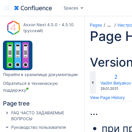
Spaces
Axxon Next 4.5.0 - 4.5.10
Pages
Настро
…
(русский)
Page H
Versio
Перейти в хранилище документации
Old
2
Versio
changes.mady.b
Vadim Belyakov
Обратиться в техническую
Saved
29.01.2021
поддержку
on
View Page History
Page tree
...
FAQ ЧАСТО ЗАДАВАЕМЫЕ
ВОПРОСЫ
при п
Руководство пользователя